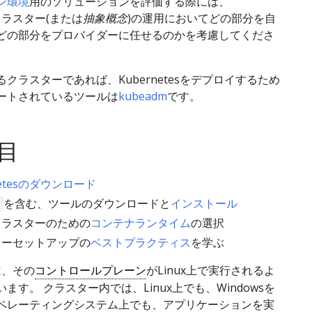
ン環境
用のソリューションを評価する際には、
esクラスター(または
抽象概念
)の運用においてどの部分を自
どの部分をプロバイダーに任せるのかを考慮してくださ
クラスターであれば、Kubernetesをデプロイするため
ートされているツールは
kubeadm
です。
目
netesのダウンロード
を含む、ツールのダウンロードと
インストール
クラスターのための
コンテナランタイム
の選択
ターセットアップの
ベストプラクティス
を学ぶ
sは、その
コントロールプレーン
がLinux上で実行されるよ
ます。 クラスター内では、Linux上でも、Windowsを
ペレーティングシステム上でも、アプリケーションを実