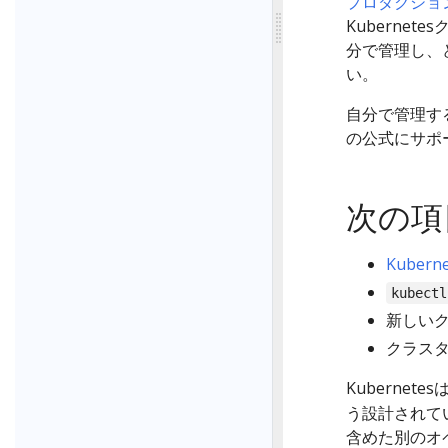
プロダクショ
Kubernet
分で管理し、
い。
自分で管理する
の公式にサポ
次の項
Kuber
kubectl
新しい
クラス
Kubernete
う設計されてい
含めた別のオ