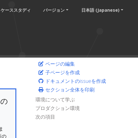
ケーススタディ
バージョン
日本語 (Japanese)
ページの編集
子ページを作成
ドキュメントのissueを作成
セクション全体を印刷
けの
環境について学ぶ
プロダクション環境
次の項目
ま
新の