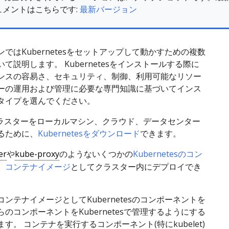
ュメントはこちらです:
最新バージョン
ではKubernetesをセットアップして動かすための複数
て説明します。 Kubernetesをインストールする際に
ンスの容易さ、セキュリティ、制御、利用可能なリソー
ーの運用および管理に必要な専門知識に基づいてインス
タイプを選んでください。
esクラスターをローカルマシン、クラウド、データセンター
るために、
Kubernetesをダウンロード
できます。
er
や
kube-proxy
のようないくつかの
Kubernetesのコン
、
コンテナイメージ
としてクラスター内にデプロイでき
ンテナイメージとしてKubernetesのコンポーネントを
のコンポーネントをKubernetesで管理するようにする
ます。 コンテナを実行するコンポーネント(特にkubelet)