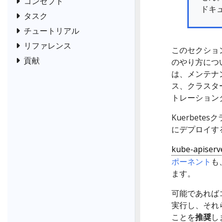
コンセプト
ドキ
タスク
チュートリアル
リファレンス
このセクション
貢献
のやり方につい
は、メンテナ
ス、クラスタ
トレーション
Kuerbet
にデプロイす
kube-apiserv
ポーネント
も
ます。
可能であればコ
実行し、それら
ことを
推奨
し