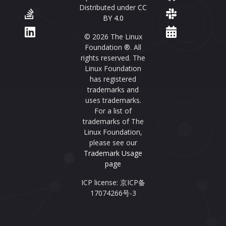
Distributed under
CC
BY 4.0
© 2026 The Linux
Foundation ®. All
rights reserved. The
Linux Foundation
has registered
trademarks and
uses trademarks.
For a list of
trademarks of The
Linux Foundation,
please see our
Trademark Usage
page
ICP license: 京ICP备
17074266号-3