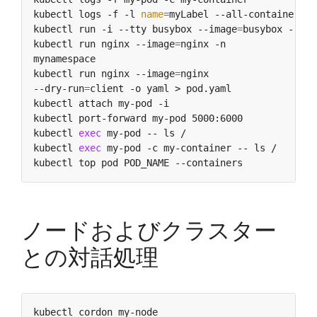
kubectl logs -f -l 
name
=
myLabel --all-containers  
kubectl run -i --tty busybox --image
=
busybox -- sh
kubectl run nginx --image
=
mynamespace                                       
kubectl run nginx --image
=
nginx                   
--dry-run
=
kubectl attach my-pod -i                          
kubectl port-forward my-pod 5000:6000             
kubectl 
exec
 my-pod -- ls /                       
kubectl 
exec
 my-pod -c my-container -- ls /       
kubectl top pod POD_NAME --containers             
ノードおよびクラスター
との対話処理
kubectl cordon my-node                            