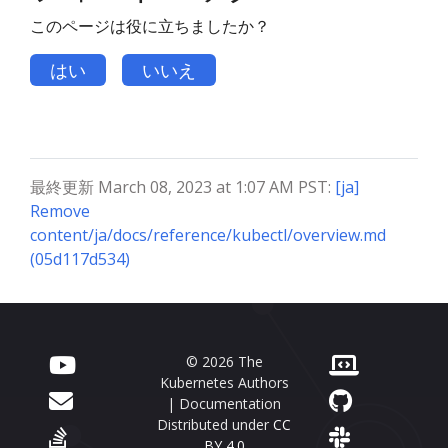
このページは役に立ちましたか？
はい
いいえ
最終更新 March 08, 2023 at 1:07 AM PST:
[ja]
Remove
content/ja/docs/reference/kubectl/overview.md
(05d117d534)
© 2026 The
Kubernetes Authors
| Documentation
Distributed under
CC
BY 4.0