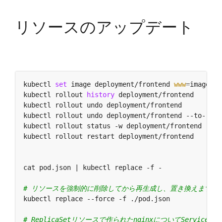
リソースのアップデート
kubectl 
set
 image deployment/frontend 
www
=
image:v2
kubectl rollout 
history
 deployment/frontend       
kubectl rollout undo deployment/frontend          
kubectl rollout undo deployment/frontend --to-revi
kubectl rollout status -w deployment/frontend     
kubectl rollout restart deployment/frontend       
cat pod.json | kubectl replace -f -               
# リソースを強制的に削除してから再生成し、置き換えます。
# ReplicaSetリソースで作られたnginxについてServ