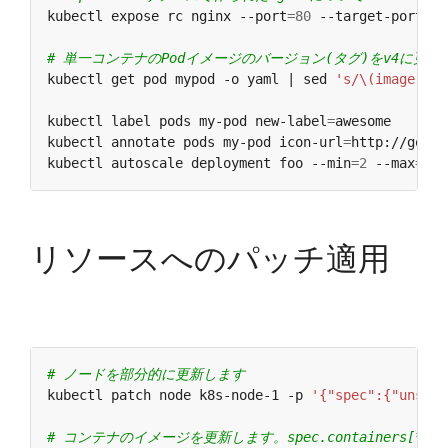
kubectl expose rc nginx --port
=
80
 --target-port
=
80
# 単一コンテナのPodイメージのバージョン(タグ)をv4に更新
kubectl get pod mypod -o yaml | sed 
's/\(image: my
kubectl label pods my-pod new-label
=
awesome       
kubectl annotate pods my-pod icon-url
=
http://goo.g
kubectl autoscale deployment foo --min
=
2
 --max
=
10
リソースへのパッチ適用
# ノードを部分的に更新します
kubectl patch node k8s-node-1 -p 
'{"spec":{"unsche
# コンテナのイメージを更新します。spec.containers[*