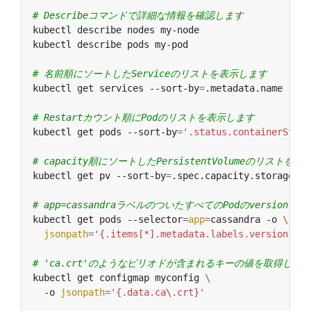
# Describeコマンドで詳細な情報を確認します
# 名前順にソートしたServiceのリストを表示します
kubectl get services --sort-by
=
# Restartカウント順にPodのリストを表示します
kubectl get pods --sort-by
=
'.status.containerStatu
# capacity順にソートしたPersistentVolumeのリストを
kubectl get pv --sort-by
=
# app=cassandraラベルのついたすべてのPodのversion
kubectl get pods --selector
=
app
=
cassandra -o 
jsonpath
=
'{.items[*].metadata.labels.version}'
# 'ca.crt'のようなピリオドが含まれるキーの値を取得しま
kubectl get configmap myconfig 
  -o 
jsonpath
=
'{.data.ca\.crt}'