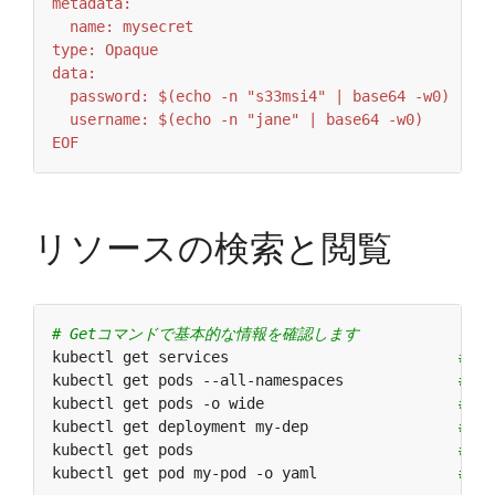
EOF
リソースの検索と閲覧
# Getコマンドで基本的な情報を確認します
kubectl get services                          
# 
kubectl get pods --all-namespaces             
# 
kubectl get pods -o wide                      
# 
kubectl get deployment my-dep                 
# 特
kubectl get pods                              
# 
kubectl get pod my-pod -o yaml                
# P