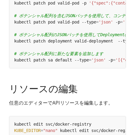
kubectl patch pod valid-pod -p 
'{"spec":{"containe
# ポテンシャル配列を含むJSONパッチを使用して、コンテナ
kubectl patch pod valid-pod --type
=
'json'
 -p
=
'[{"o
# ポテンシャル配列のJSONパッチを使用してDeploymentのliv
kubectl patch deployment valid-deployment  --type 
# ポテンシャル配列に新たな要素を追加します
kubectl patch sa default --type
=
'json'
 -p
=
'[{"op":
リソースの編集
任意のエディターでAPIリソースを編集します。
kubectl edit svc/docker-registry                  
KUBE_EDITOR
=
"nano"
 kubectl edit svc/docker-registr