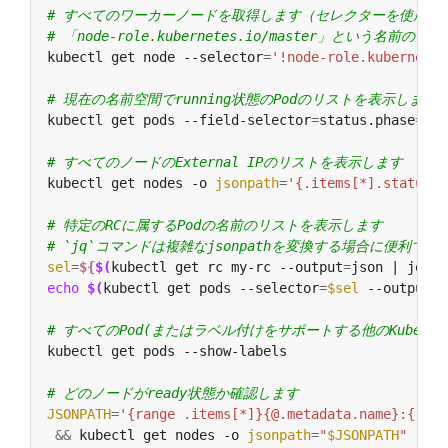
# すべてのワーカーノードを取得します（セレクターを使用し
# 「node-role.kubernetes.io/master」という名
kubectl get node --selector
=
'!node-role.kubernetes
# 現在の名前空間でrunning状態のPodのリストを表示します
kubectl get pods --field-selector
=
status.phase
=
# すべてのノードのExternal IPのリストを表示します
kubectl get nodes -o 
jsonpath
=
'{.items[*].status.a
# 特定のRCに属するPodの名前のリストを表示します
# `jq`コマンドは複雑なjsonpathを変換する場合に便利であり、h
sel
=
${
$(
kubectl get rc my-rc --output
=
json | jq -j
echo
$(
kubectl get pods --selector
=
$sel
 --output
=
j
# すべてのPod(またはラベル付けをサポートする他のKuber
# どのノードがready状態か確認します
JSONPATH
=
'{range .items[*]}{@.metadata.name}:{rang
&&
 kubectl get nodes -o 
jsonpath
=
"
$JSONPATH
"
 | gr