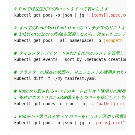
# Podで現在使用中のSecretをすべて表示します
kubectl get pods -o json | jq 
'.items[].spec.conta
# すべてのPodのInitContainerのコンテナIDのリストを表
# initContainerの削除を回避しながら、停止したコン
kubectl get pods --all-namespaces -o 
jsonpath
=
'{ra
# タイムスタンプでソートされたEventのリストを表示します
kubectl get events --sort-by
=
# クラスターの現在の状態を、マニフェストが適用された場合
# Nodeから返されるすべてのキーをピリオド区切りの階層表
# 複雑にネストされたJSON構造をもつキーを指定したい時に
kubectl get nodes -o json | jq -c 
'paths|join(".")
# Pod等から返されるすべてのキーをピリオド区切り階層表記
kubectl get pods -o json | jq -c 
'paths|join(".")'