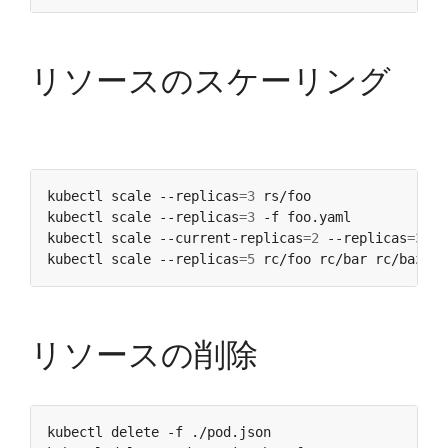
リソースのスケーリング
kubectl scale --replicas
=
3
 rs/foo                 
kubectl scale --replicas
=
3
 -f foo.yaml            
kubectl scale --current-replicas
=
2
 --replicas
=
3
 de
kubectl scale --replicas
=
5
 rc/foo rc/bar rc/baz   
リソースの削除
kubectl delete -f ./pod.json                      