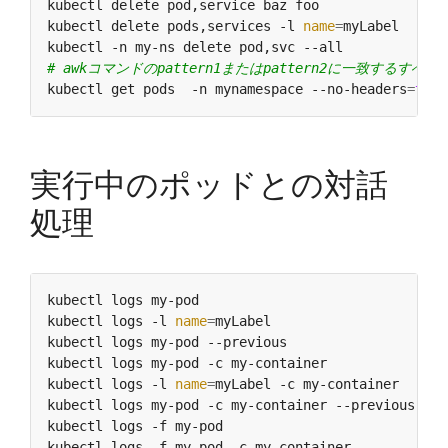
kubectl delete pod,service baz foo                
kubectl delete pods,services -l 
name
=
myLabel      
kubectl -n my-ns delete pod,svc --all             
# awkコマンドのpattern1またはpattern2に一致するすべ
kubectl get pods  -n mynamespace --no-headers
=
true
実行中のポッドとの対話
処理
kubectl logs my-pod                               
kubectl logs -l 
name
=
myLabel                      
kubectl logs my-pod --previous                    
kubectl logs my-pod -c my-container               
kubectl logs -l 
name
=
myLabel -c my-container      
kubectl logs my-pod -c my-container --previous    
kubectl logs -f my-pod                            
kubectl logs -f my-pod -c my-container            