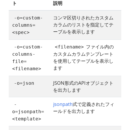
ト
説明
コンマ区切りされたカスタム
-o=custom-
カラムのリストを指定してテ
columns=
ーブルを表示します
<spec>
ファイル内の
-o=custom-
<filename>
カスタムカラムテンプレート
columns-
を使用してテーブルを表示し
file=
ます
<filename>
JSON形式のAPIオブジェクト
-o=json
を出力します
jsonpath
式で定義されたフィ
-
ールドを出力します
o=jsonpath=
<template>