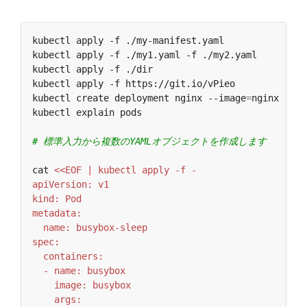
kubectl apply -f ./my-manifest.yaml            
#
kubectl apply -f ./my1.yaml -f ./my2.yaml      
#
kubectl apply -f ./dir                         
#
kubectl apply -f https://git.io/vPieo          
#
kubectl create deployment nginx --image
=
nginx  
# 
kubectl explain pods                           
#
# 標準入力から複数のYAMLオブジェクトを作成します
cat 