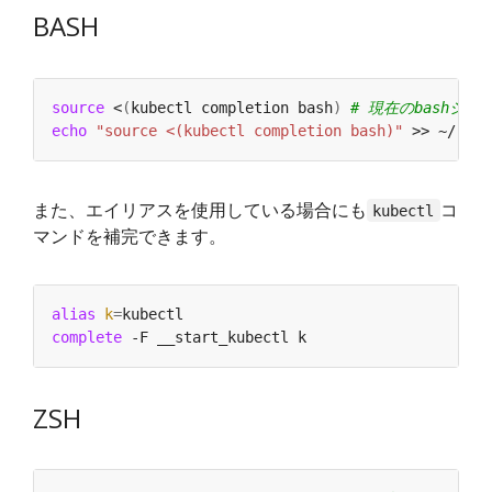
BASH
source
 <
(
kubectl completion bash
)
# 現在のbashシ
echo
"source <(kubectl completion bash)"
 >> ~/.bas
また、エイリアスを使用している場合にも
コ
kubectl
マンドを補完できます。
alias
k
=
complete
ZSH