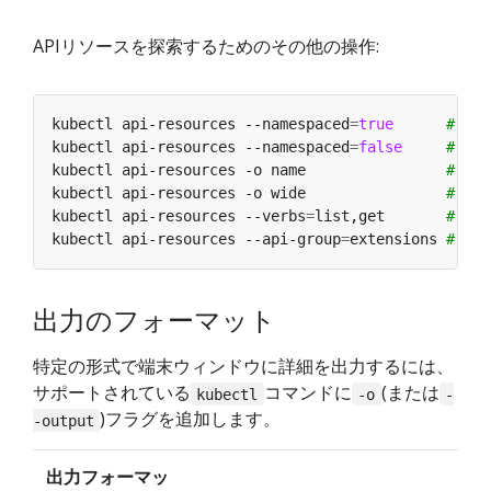
APIリソースを探索するためのその他の操作:
kubectl api-resources --namespaced
=
true
# 名
kubectl api-resources --namespaced
=
false
# 名
kubectl api-resources -o name                
# す
kubectl api-resources -o wide                
# す
kubectl api-resources --verbs
=
list,get       
# "
kubectl api-resources --api-group
=
extensions 
# "
出力のフォーマット
特定の形式で端末ウィンドウに詳細を出力するには、
サポートされている
コマンドに
(または
kubectl
-o
-
)フラグを追加します。
-output
出力フォーマッ