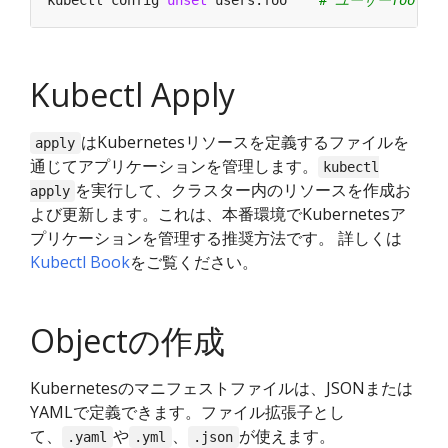
kubectl config 
unset
 users.foo    
# ユーザーfooを
Kubectl Apply
はKubernetesリソースを定義するファイルを
apply
通じてアプリケーションを管理します。
kubectl
を実行して、クラスター内のリソースを作成お
apply
よび更新します。これは、本番環境でKubernetesア
プリケーションを管理する推奨方法です。 詳しくは
Kubectl Book
をご覧ください。
Objectの作成
Kubernetesのマニフェストファイルは、JSONまたは
YAMLで定義できます。ファイル拡張子とし
て、
や
、
が使えます。
.yaml
.yml
.json