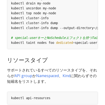
kubectl drain my-node                             
kubectl uncordon my-node                          
kubectl top node my-node                          
kubectl cluster-info                              
kubectl cluster-info dump                         
kubectl cluster-info dump --output-directory
=
/path
# special-userキーとNoScheduleエフェクトを持
kubectl taint nodes foo 
dedicated
=
リソースタイプ
サポートされているすべてのリソースタイプを、それ
らが
API group
か
Namespaced
、
Kind
に関わらずその
短縮名をリストします。