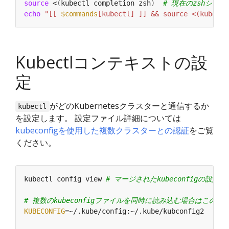
source
 <
(
kubectl completion zsh
)
# 現在のzshシェ
echo
"[[ 
$commands
[kubectl] ]] && source <(kubectl
Kubectlコンテキストの設
定
がどのKubernetesクラスターと通信するか
kubectl
を設定します。 設定ファイル詳細については
kubeconfigを使用した複数クラスターとの認証
をご覧
ください。
kubectl config view 
# マージされたkubeconfigの設定
# 複数のkubeconfigファイルを同時に読み込む場合はこの
KUBECONFIG
=