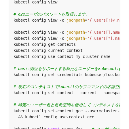
# e2eユーザのパスワードを取得します。
kubectl config view -o 
jsonpath
=
'{.users[?(@.name 
kubectl config view -o 
jsonpath
=
'{.users[].name}'
kubectl config view -o 
jsonpath
=
'{.users[*].name}'
kubectl config get-contexts                       
kubectl config current-context                    
kubectl config use-context my-cluster-name        
# basic認証をサポートする新たなユーザーをkubeconfigに
kubectl config set-credentials kubeuser/foo.kubern
# 現在のコンテキストでkubectlのサブコマンドの名前空間
kubectl config set-context --current --namespace
=
# 特定のユーザー名と名前空間を使用してコンテキストを設定
kubectl config set-context gce --user
=
cluster-admi
&&