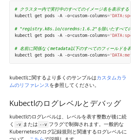
# クラスター内で実行中のすべてのイメージ名を表示する
kubectl get pods -A -o
=
custom-columns
=
'DATA:spec.c
# "registry.k8s.io/coredns:1.6.2"を除いたすべ
kubectl get pods -A -o
=
custom-columns
=
'DATA:spec.c
# 名前に関係なくmetadata以下のすべてのフィールドを表示
kubectl get pods -A -o
=
custom-columns
=
'DATA:metada
kubectlに関するより多くのサンプルは
カスタムカラ
ムのリファレンス
を参照してください。
Kubectlのログレベルとデバッグ
kubectlのログレベルは、レベルを表す整数が後に続
く
または
フラグで制御されます。一般的な
-v
--v
Kubernetesのログ記録規則と関連するログレベルに
ついて、
こちら
で説明します。