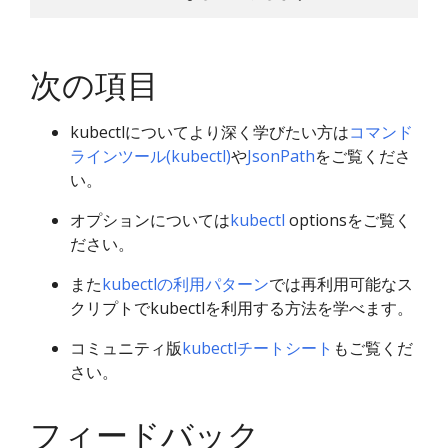
次の項目
kubectlについてより深く学びたい方は
コマンド
ラインツール(kubectl)
や
JsonPath
をご覧くださ
い。
オプションについては
kubectl
optionsをご覧く
ださい。
また
kubectlの利用パターン
では再利用可能なス
クリプトでkubectlを利用する方法を学べます。
コミュニティ版
kubectlチートシート
もご覧くだ
さい。
フィードバック