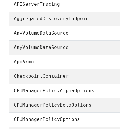
APIServerTracing
AggregatedDiscoveryEndpoint
AnyVolumeDataSource
AnyVolumeDataSource
AppArmor
CheckpointContainer
CPUManagerPolicyAlphaOptions
CPUManagerPolicyBetaOptions
CPUManagerPolicyOptions