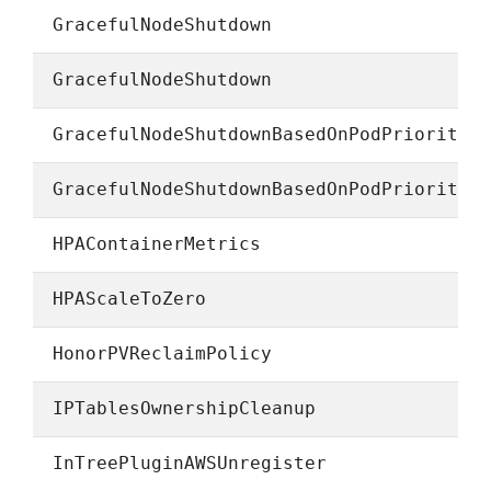
GracefulNodeShutdown
GracefulNodeShutdown
GracefulNodeShutdownBasedOnPodPriority
GracefulNodeShutdownBasedOnPodPriority
HPAContainerMetrics
HPAScaleToZero
HonorPVReclaimPolicy
IPTablesOwnershipCleanup
InTreePluginAWSUnregister