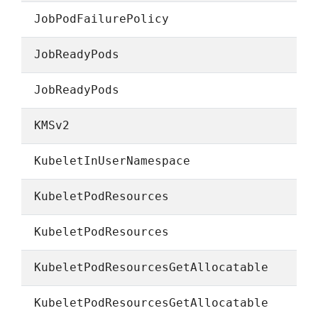
JobPodFailurePolicy
JobReadyPods
JobReadyPods
KMSv2
KubeletInUserNamespace
KubeletPodResources
KubeletPodResources
KubeletPodResourcesGetAllocatable
KubeletPodResourcesGetAllocatable