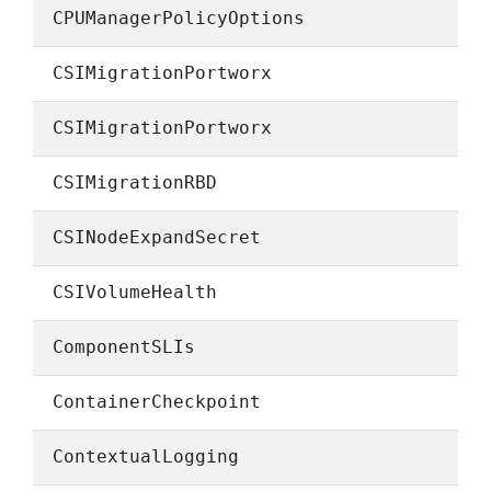
CPUManagerPolicyOptions
CSIMigrationPortworx
CSIMigrationPortworx
CSIMigrationRBD
CSINodeExpandSecret
CSIVolumeHealth
ComponentSLIs
ContainerCheckpoint
ContextualLogging