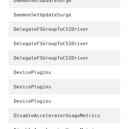
DaemonSetUpdateSurge
DaemonSetUpdateSurge
DelegateFSGroupToCSIDriver
DelegateFSGroupToCSIDriver
DelegateFSGroupToCSIDriver
DevicePlugins
DevicePlugins
DevicePlugins
DisableAcceleratorUsageMetrics