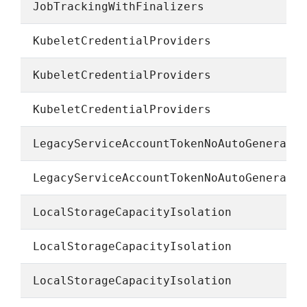
JobTrackingWithFinalizers
KubeletCredentialProviders
KubeletCredentialProviders
KubeletCredentialProviders
LegacyServiceAccountTokenNoAutoGenerati
LegacyServiceAccountTokenNoAutoGenerati
LocalStorageCapacityIsolation
LocalStorageCapacityIsolation
LocalStorageCapacityIsolation