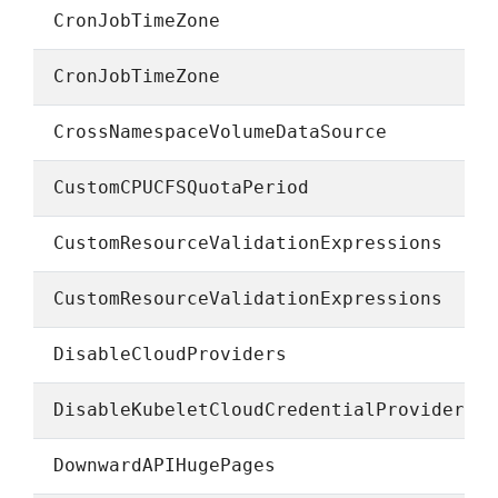
CronJobTimeZone
CronJobTimeZone
CrossNamespaceVolumeDataSource
CustomCPUCFSQuotaPeriod
CustomResourceValidationExpressions
CustomResourceValidationExpressions
DisableCloudProviders
DisableKubeletCloudCredentialProviders
DownwardAPIHugePages