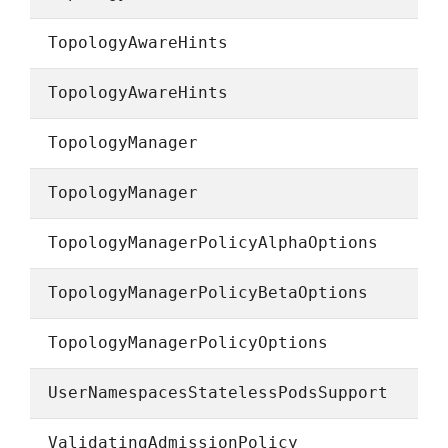
TopologyAwareHints
TopologyAwareHints
TopologyManager
TopologyManager
TopologyManagerPolicyAlphaOptions
TopologyManagerPolicyBetaOptions
TopologyManagerPolicyOptions
UserNamespacesStatelessPodsSupport
ValidatingAdmissionPolicy