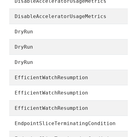
DisableAcceleratorUsageMetrics
DisableAcceleratorUsageMetrics
DryRun
DryRun
DryRun
EfficientWatchResumption
EfficientWatchResumption
EfficientWatchResumption
EndpointSliceTerminatingCondition