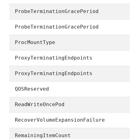
ProbeTerminationGracePeriod
ProbeTerminationGracePeriod
ProcMountType
ProxyTerminatingEndpoints
ProxyTerminatingEndpoints
QOSReserved
ReadWriteOncePod
RecoverVolumeExpansionFailure
RemainingItemCount