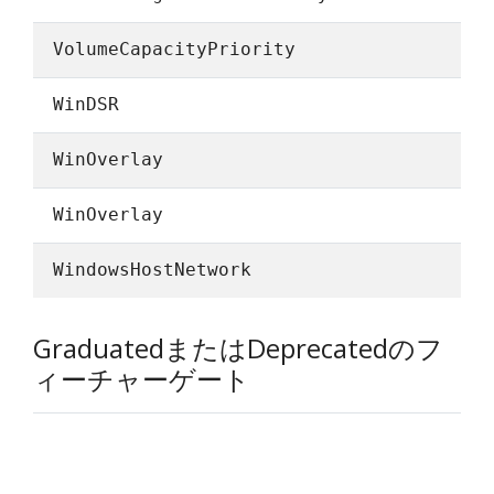
VolumeCapacityPriority
WinDSR
WinOverlay
WinOverlay
WindowsHostNetwork
GraduatedまたはDeprecatedのフ
ィーチャーゲート