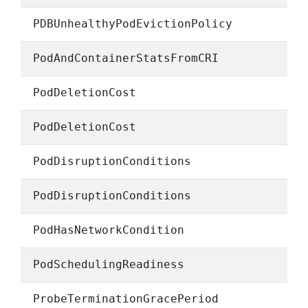
PDBUnhealthyPodEvictionPolicy
PodAndContainerStatsFromCRI
PodDeletionCost
PodDeletionCost
PodDisruptionConditions
PodDisruptionConditions
PodHasNetworkCondition
PodSchedulingReadiness
ProbeTerminationGracePeriod