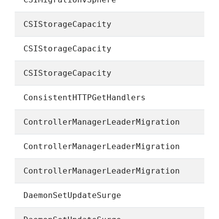
CSIStorageCapacity
CSIStorageCapacity
CSIStorageCapacity
ConsistentHTTPGetHandlers
ControllerManagerLeaderMigration
ControllerManagerLeaderMigration
ControllerManagerLeaderMigration
DaemonSetUpdateSurge