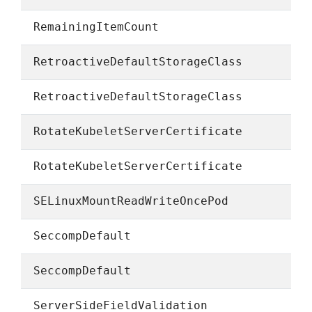
RemainingItemCount
RetroactiveDefaultStorageClass
RetroactiveDefaultStorageClass
RotateKubeletServerCertificate
RotateKubeletServerCertificate
SELinuxMountReadWriteOncePod
SeccompDefault
SeccompDefault
ServerSideFieldValidation