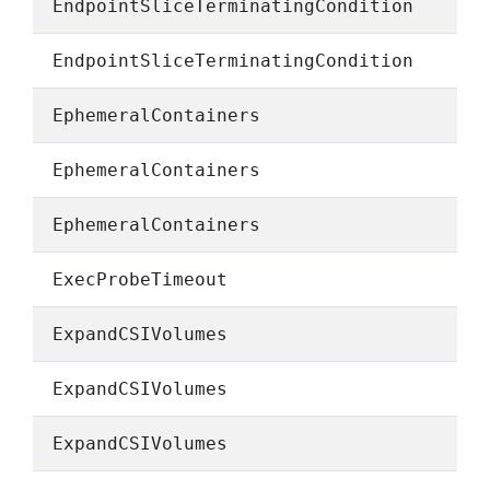
EndpointSliceTerminatingCondition
EndpointSliceTerminatingCondition
EphemeralContainers
EphemeralContainers
EphemeralContainers
ExecProbeTimeout
ExpandCSIVolumes
ExpandCSIVolumes
ExpandCSIVolumes