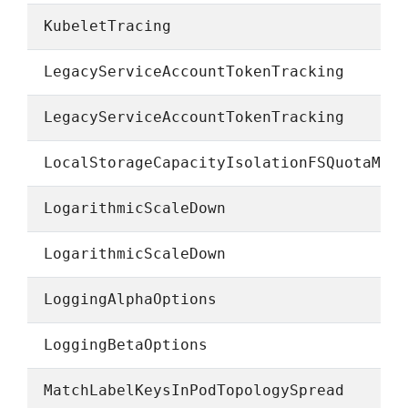
KubeletTracing
LegacyServiceAccountTokenTracking
LegacyServiceAccountTokenTracking
LocalStorageCapacityIsolationFSQuotaMon
LogarithmicScaleDown
LogarithmicScaleDown
LoggingAlphaOptions
LoggingBetaOptions
MatchLabelKeysInPodTopologySpread