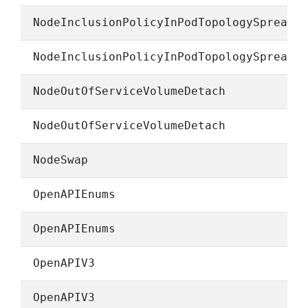
NodeInclusionPolicyInPodTopologySpread
NodeInclusionPolicyInPodTopologySpread
NodeOutOfServiceVolumeDetach
NodeOutOfServiceVolumeDetach
NodeSwap
OpenAPIEnums
OpenAPIEnums
OpenAPIV3
OpenAPIV3