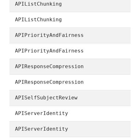
APIListChunking
APIListChunking
APIPriorityAndFairness
APIPriorityAndFairness
APIResponseCompression
APIResponseCompression
APISelfSubjectReview
APIServerIdentity
APIServerIdentity