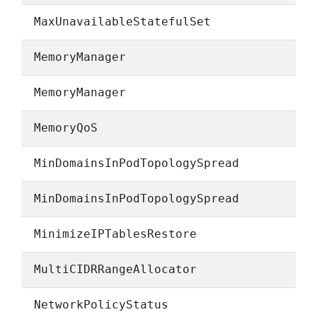
MaxUnavailableStatefulSet
MemoryManager
MemoryManager
MemoryQoS
MinDomainsInPodTopologySpread
MinDomainsInPodTopologySpread
MinimizeIPTablesRestore
MultiCIDRRangeAllocator
NetworkPolicyStatus