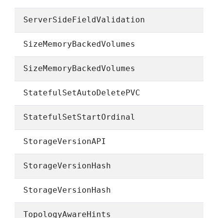
ServerSideFieldValidation
SizeMemoryBackedVolumes
SizeMemoryBackedVolumes
StatefulSetAutoDeletePVC
StatefulSetStartOrdinal
StorageVersionAPI
StorageVersionHash
StorageVersionHash
TopologyAwareHints