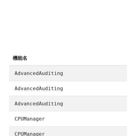
機能名
AdvancedAuditing
AdvancedAuditing
AdvancedAuditing
CPUManager
CPUManager