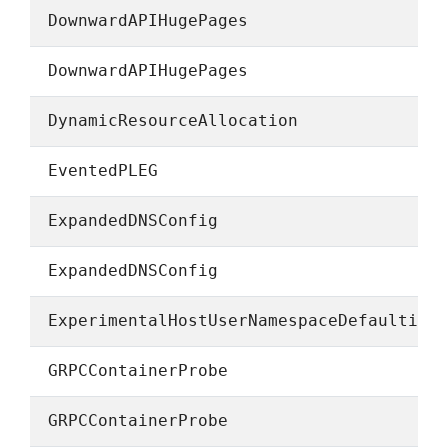
DownwardAPIHugePages
DownwardAPIHugePages
DynamicResourceAllocation
EventedPLEG
ExpandedDNSConfig
ExpandedDNSConfig
ExperimentalHostUserNamespaceDefaulting
GRPCContainerProbe
GRPCContainerProbe