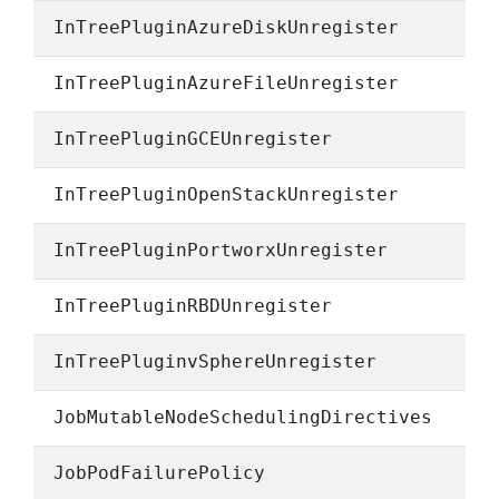
InTreePluginAzureDiskUnregister
InTreePluginAzureFileUnregister
InTreePluginGCEUnregister
InTreePluginOpenStackUnregister
InTreePluginPortworxUnregister
InTreePluginRBDUnregister
InTreePluginvSphereUnregister
JobMutableNodeSchedulingDirectives
JobPodFailurePolicy