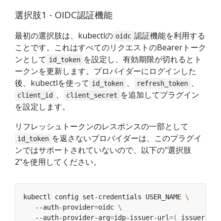
選択肢1 - OIDC認証機能
最初の選択肢は、kubectlの
認証機能を利用する
oidc
ことです。これはすべてのリクエストのBearerトーク
ンとして
を設定し、有効期限が切れるとト
id_token
ークンを更新します。プロバイダーにログインした
後、kubectlを使って
、
、
id_token
refresh_token
、
を追加してプラグイン
client_id
client_secret
を設定します。
リフレッシュトークンのレスポンスの一部として
を返さないプロバイダーは、このプラグイ
id_token
ンではサポートされていないので、以下の"選択肢
2"を使用してください。
kubectl config set-credentials USER_NAME 
   --auth-provider
=
oidc 
   --auth-provider-arg
=
idp-issuer-url
=(
 issuer url