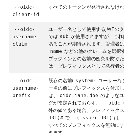
すべてのトークンが発行されなければな
--oidc-
client-id
ユーザー名として使用するJWTのクレ
--oidc-
では
が使用されますが、これはエ
sub
username-
あることが期待されます。管理者はプ
claim
などの他のクレームを選択する
name
プラグインとの名前の衝突を防ぐため
は、プレフィックスとして発行者のUR
既存の名前(
ユーザーなど)
--oidc-
system:
ー名の前にプレフィックスを付加しま
username-
は、
のようなユー
prefix
oidc:jane.doe
グが指定されておらず、
--oidc-use
外の値である場合、プレフィックスの
で、
は
URL)#
(Issuer URL)
--oi
すべてのプレフィックスを無効にする
きます。