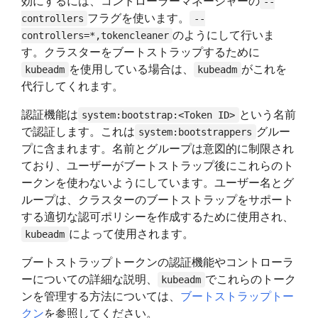
効にするには、コントローラーマネージャーの
--
フラグを使います。
controllers
--
のようにして行いま
controllers=*,tokencleaner
す。クラスターをブートストラップするために
を使用している場合は、
がこれを
kubeadm
kubeadm
代行してくれます。
認証機能は
という名前
system:bootstrap:<Token ID>
で認証します。これは
グルー
system:bootstrappers
プに含まれます。名前とグループは意図的に制限され
ており、ユーザーがブートストラップ後にこれらのト
ークンを使わないようにしています。ユーザー名とグ
ループは、クラスターのブートストラップをサポート
する適切な認可ポリシーを作成するために使用され、
によって使用されます。
kubeadm
ブートストラップトークンの認証機能やコントローラ
ーについての詳細な説明、
でこれらのトーク
kubeadm
ンを管理する方法については、
ブートストラップトー
クン
を参照してください。