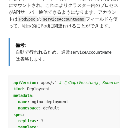
にマウントされ、これによりクラスター内のプロセス
がAPIサーバー通信できるようになります。アカウン
トは
の
フィールドを使
PodSpec
serviceAccountName
って、明示的にPodに関連付けることができます。
備考:
自動で行われるため、通常
serviceAccountName
は省略します。
apiVersion
:
apps/v1
# このapiVersionは、Kubernet
kind
:
Deployment
metadata
:
name
:
nginx-deployment
namespace
:
default
spec
:
replicas
:
3
template
: