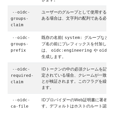
ユーザーのグループとして使用するJW
--oidc-
ある場合は、文字列の配列である必要
groups-
claim
既存の名前(
グループなど)
--oidc-
system:
プ名の前にプレフィックスを付加しま
groups-
は、
や
prefix
oidc:engineering
oidc:
生成します。
IDトークンの中の必須クレームを記述する
--oidc-
定されている場合、クレームが一致する
required-
とが検証されます。このフラグを繰り
claim
ます。
IDプロバイダーのWeb証明書に署名
--oidc-
す。デフォルトはホストのルート認証
ca-file