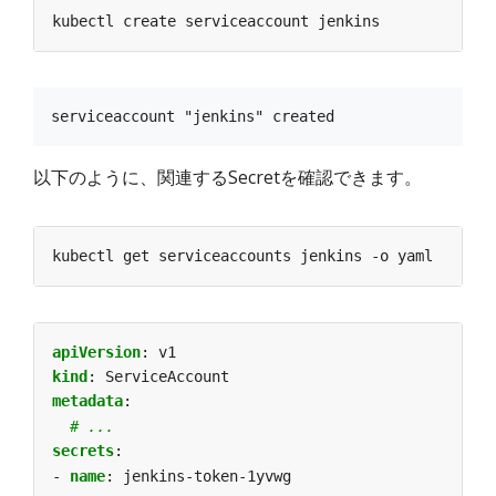
以下のように、関連するSecretを確認できます。
apiVersion
:
v1
kind
:
ServiceAccount
metadata
:
# ...
secrets
:
- 
name
:
jenkins-token-1yvwg