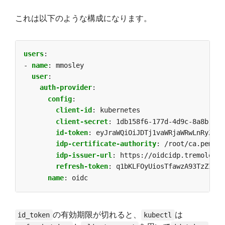
これは以下のような構成になります。
users
:
- 
name
:
mmosley
user
:
auth-provider
:
config
:
client-id
:
kubernetes
client-secret
:
1db158f6-177d-4d9c-8a8b-d36
id-token
:
eyJraWQiOiJDTj1vaWRjaWRwLnRyZW1v
idp-certificate-authority
:
/root/ca.pem
idp-issuer-url
:
https://oidcidp.tremolo.la
refresh-token
:
q1bKLFOyUiosTfawzA93TzZIDzH
name
:
oidc
の有効期限が切れると、
は
id_token
kubectl