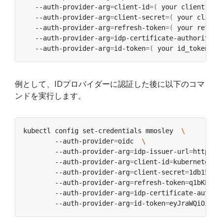
   --auth-provider-arg
=
client-id
=(
 your client id 
   --auth-provider-arg
=
client-secret
=(
 your client
   --auth-provider-arg
=
refresh-token
=(
 your refres
   --auth-provider-arg
=
idp-certificate-authority
=(
   --auth-provider-arg
=
id-token
=(
 your id_token 
)
例として、IDプロバイダーに認証した後に以下のコマ
ンドを実行します。
kubectl config set-credentials mmosley  
        --auth-provider
=
oidc  
        --auth-provider-arg
=
idp-issuer-url
=
https:/
        --auth-provider-arg
=
client-id
=
kubernetes  
        --auth-provider-arg
=
client-secret
=
1db158f6
        --auth-provider-arg
=
refresh-token
=
q1bKLFOy
        --auth-provider-arg
=
idp-certificate-author
        --auth-provider-arg
=
id-token
=