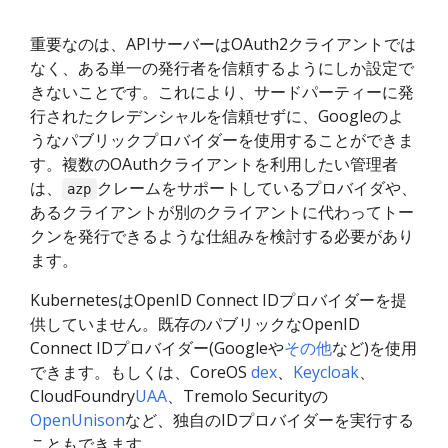
重要なのは、APIサーバーはOAuth2クライアントでは
なく、ある単一の発行者を信頼するようにしか設定で
きないことです。これにより、サードパーティーに発
行されたクレデンシャルを信頼せずに、Googleのよ
うなパブリックプロバイダーを使用することができま
す。複数のOAuthクライアントを利用したい管理者
は、
クレームをサポートしているプロバイダや、
azp
あるクライアントが別のクライアントに代わってトー
クンを発行できるような仕組みを検討する必要があり
ます。
KubernetesはOpenID Connect IDプロバイダーを提
供していません。既存のパブリックなOpenID
Connect IDプロバイダー(Googleや
その他
など)を使用
できます。もしくは、CoreOS
dex
、
Keycloak
、
CloudFoundry
UAA
、Tremolo Securityの
OpenUnison
など、独自のIDプロバイダーを実行する
こともできます。