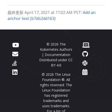
最終更新 April 17, 2021 at 11:02 AM PST:
Add an
anchor text (b7db2dd163)
© 2026 The
Kubernetes Authors
| Documentation
Distributed under
CC
BY 4.0
© 2026 The Linux
Foundation ®. All
rights reserved. The
Linux Foundation
has registered
trademarks and
uses trademarks.
For a list of