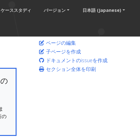
ケーススタディ
バージョン
日本語 (Japanese)
ページの編集
子ページを作成
ドキュメントのissueを作成
セクション全体を印刷
けの
ま
新の