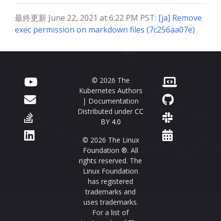
最終更新 June 22, 2021 at 6:22 PM PST:
[ja] Remove
exec permission on markdown files (7c256aa07e)
© 2026 The
Kubernetes Authors
| Documentation
Distributed under
CC
BY 4.0
© 2026 The Linux
Foundation ®. All
rights reserved. The
Linux Foundation
has registered
trademarks and
uses trademarks.
For a list of