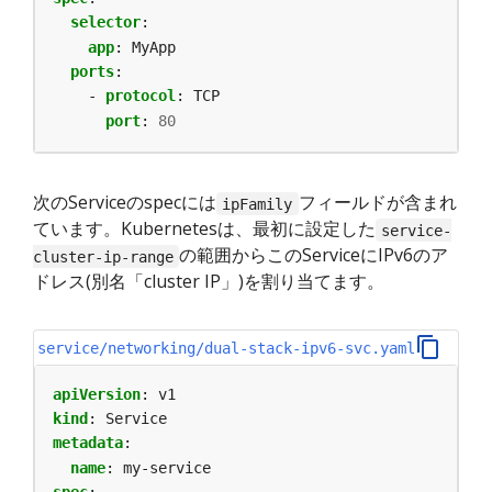
selector
:
app
:
MyApp
ports
:
- 
protocol
:
TCP
port
:
80
次のServiceのspecには
フィールドが含まれ
ipFamily
ています。Kubernetesは、最初に設定した
service-
の範囲からこのServiceにIPv6のア
cluster-ip-range
ドレス(別名「cluster IP」)を割り当てます。
service/networking/dual-stack-ipv6-svc.yaml
apiVersion
:
v1
kind
:
Service
metadata
:
name
:
my-service