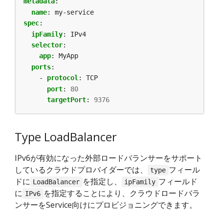
metadata
:
name
:
my-service
spec
:
ipFamily
:
IPv4
selector
:
app
:
MyApp
ports
:
- 
protocol
:
TCP
port
:
80
targetPort
:
9376
Type LoadBalancer
IPv6が有効になった外部ロードバランサーをサポート
しているクラウドプロバイダーでは、
フィール
type
ドに
を指定し、
フィールド
LoadBalancer
ipFamily
に
を指定することにより、クラウドロードバラ
IPv6
ンサーをService向けにプロビジョニングできます。