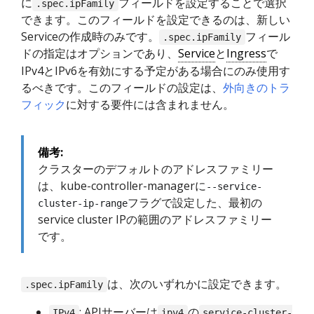
に
フィールドを設定することで選択
.spec.ipFamily
できます。このフィールドを設定できるのは、新しい
Serviceの作成時のみです。
フィール
.spec.ipFamily
ドの指定はオプションであり、
Service
と
Ingress
で
IPv4とIPv6を有効にする予定がある場合にのみ使用す
るべきです。このフィールドの設定は、
外向きのトラ
フィック
に対する要件には含まれません。
備考:
クラスターのデフォルトのアドレスファミリー
は、kube-controller-managerに
--service-
フラグで設定した、最初の
cluster-ip-range
service cluster IPの範囲のアドレスファミリー
です。
は、次のいずれかに設定できます。
.spec.ipFamily
: APIサーバーは
の
IPv4
ipv4
service-cluster-