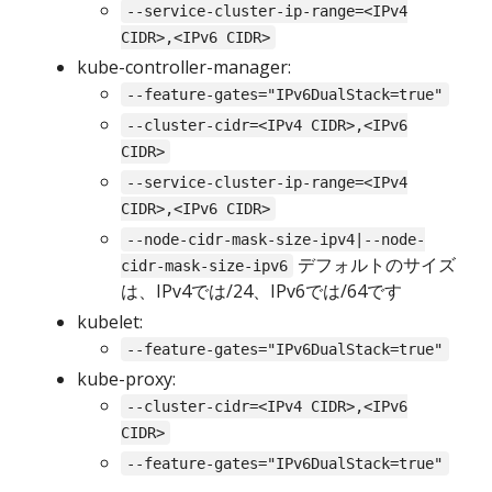
--service-cluster-ip-range=<IPv4
CIDR>,<IPv6 CIDR>
kube-controller-manager:
--feature-gates="IPv6DualStack=true"
--cluster-cidr=<IPv4 CIDR>,<IPv6
CIDR>
--service-cluster-ip-range=<IPv4
CIDR>,<IPv6 CIDR>
--node-cidr-mask-size-ipv4|--node-
デフォルトのサイズ
cidr-mask-size-ipv6
は、IPv4では/24、IPv6では/64です
kubelet:
--feature-gates="IPv6DualStack=true"
kube-proxy:
--cluster-cidr=<IPv4 CIDR>,<IPv6
CIDR>
--feature-gates="IPv6DualStack=true"