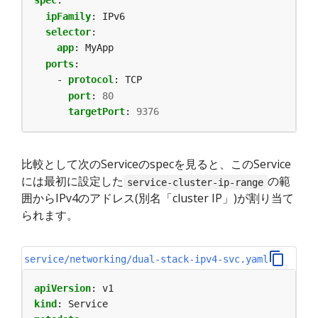
spec
:
ipFamily
:
IPv6
selector
:
app
:
MyApp
ports
:
- 
protocol
:
TCP
port
:
80
targetPort
:
9376
比較として次のServiceのspecを見ると、このService
には最初に設定した
の範
service-cluster-ip-range
囲からIPv4のアドレス(別名「cluster IP」)が割り当て
られます。
service/networking/dual-stack-ipv4-svc.yaml
apiVersion
:
v1
kind
:
Service