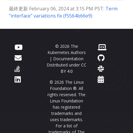
最終更新 February 06, 2024 at 3:15 PM PST:
Term
"interface" variations fix (f5564b66e9)
© 2026 The
Kubernetes Authors
| Documentation
Distributed under
CC
BY 4.0
© 2026 The Linux
Foundation ®. All
rights reserved. The
Linux Foundation
has registered
trademarks and
uses trademarks.
For a list of
trademarks of The