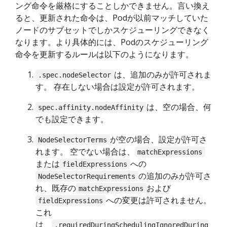
ング命令を厳格にすることしかできません。言い換え
ると、更新された命令は、Podが以前マッチしていた
ノードのサブセットでしかスケジューリングできなく
なります。より具体的には、Podのスケジューリング
命令を更新するルールは以下のようになります。
は、追加のみが許可されま
.spec.nodeSelector
す。 存在しない場合は設定が許可されます。
は、空の場合、何
spec.affinity.nodeAffinity
でも設定できます。
が空の場合、設定が許可さ
NodeSelectorTerms
れます。 空でない場合は、
matchExpressions
または
への
fieldExpressions
の追加のみが許可さ
NodeSelectorRequirements
れ、既存の
および
matchExpressions
への変更は許可されません。
fieldExpressions
これ
は、
.requiredDuringSchedulingIgnoredDuring