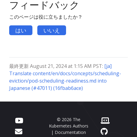
フィードバック
このページは役に立ちましたか？
はい
いいえ
最終更新 August 21, 2024 at 1:15 AM PST:
[ja]
Translate content/en/docs/concepts/scheduling-
eviction/pod-scheduling-readiness.md into
Japanese (#47011) (16fbab6ace)
© 2026 The
Kubernetes Authors
| Documentation