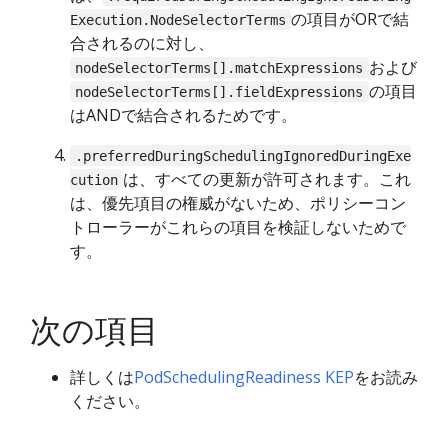
の項目がORで結
Execution.NodeSelectorTerms
合されるのに対し、
および
nodeSelectorTerms[].matchExpressions
の項目
nodeSelectorTerms[].fieldExpressions
はANDで結合されるためです。
.preferredDuringSchedulingIgnoredDuringExe
は、すべての更新が許可されます。これ
cution
は、優先項目の権威がないため、ポリシーコン
トローラーがこれらの項目を検証しないためで
す。
次の項目
詳しくは
PodSchedulingReadiness KEP
をお読み
ください。