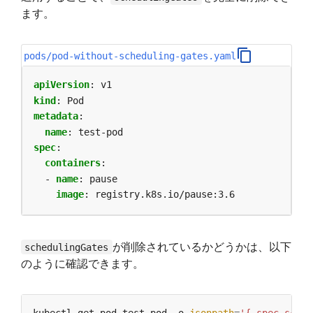
ます。
pods/pod-without-scheduling-gates.yaml
apiVersion
:
v1
kind
:
Pod
metadata
:
name
:
test-pod
spec
:
containers
:
- 
name
:
pause
image
:
registry.k8s.io/pause:3.6
が削除されているかどうかは、以下
schedulingGates
のように確認できます。
kubectl get pod test-pod -o 
jsonpath
=
'{.spec.sched