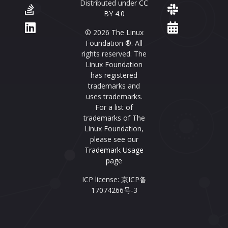
Distributed under
CC
BY 4.0
© 2026 The Linux
Foundation ®. All
rights reserved. The
Linux Foundation
has registered
trademarks and
uses trademarks.
For a list of
trademarks of The
Linux Foundation,
please see our
Trademark Usage
page
ICP license: 京ICP备
17074266号-3