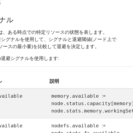
隔
ナル
は、ある時点での特定リソースの状態を表します。
は退避シグナルを使用して、シグナルと退避閾値(ノード上で
ソースの最小量)を比較して退避を決定します。
は次の退避シグナルを使用します:
ル
説明
:=
vailable
memory.available
node.status.capacity[memory
node.stats.memory.workingSe
:=
vailable
nodefs.available