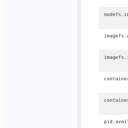
nodefs.i
imagefs.
imagefs.
containe
containe
pid.avai