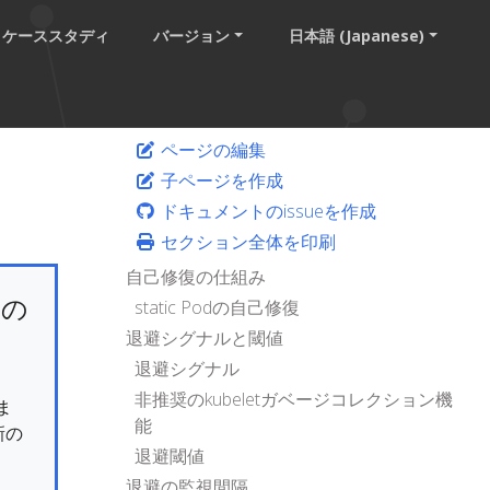
ケーススタディ
バージョン
日本語 (Japanese)
ページの編集
子ページを作成
ドキュメントのissueを作成
セクション全体を印刷
自己修復の仕組み
けの
static Podの自己修復
退避シグナルと閾値
退避シグナル
非推奨のkubeletガベージコレクション機
ま
能
新の
退避閾値
退避の監視間隔