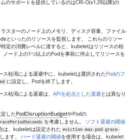
ムのサポートを提供しているのはCRI-O(v1.29以降)の
クラスターのノード上のメモリ、ディスク容量、ファイル
odeといったのリソースを監視します。 これらのリソー
特定の消費レベルに達すると、kubeletはリソースの枯
、ノード上の1つ以上のPodを事前に停止してリソースを
ス枯渇による退避中に、kubeletは選択された
Podのフ
に設定し、Podを終了します。
ed
ース枯渇による退避は、
APIを起点とした退避
とは異なり
、設定した
PodDisruptionBudget
やPodの
を考慮しません。
ソフト退避の閾値
racePeriodSeconds
は、kubeletは設定された
eviction-max-pod-grace-
守します。
ハード退避の閾値
を使用する場合は、kubelet