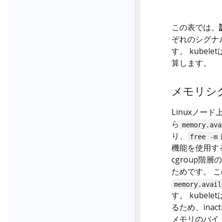
この表では、
ぞれのシグナ
す。 kube
算します。
メモリシ
Linuxノード
ら
memory.ava
り、
free -m
機能を使用す
cgroup階
ためです。 こ
memory.avail
す。 kube
るため、inac
メモリのバイ