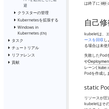
は終了に
0秒
避
クラスターの管理
自己修
Kubernetesを拡張する
Windows in
Kubernetes
(EN)
kubelet
ースを回収
し
タスク
る場合は未使
チュートリアル
リファレンス
失敗したPod
や
Deploymen
貢献
レーン(
kube-
Podを作成し
static
リソースが圧
kubeletはそ