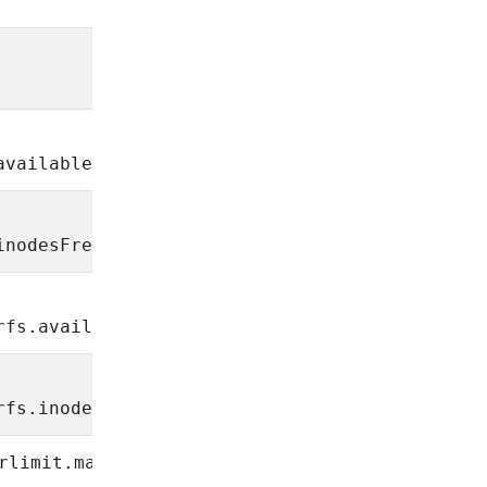
•
available
•
inodesFree
rfs.available
•
rfs.inodesFree
•
rlimit.maxpid