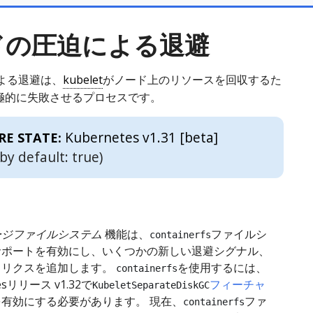
ドの圧迫による退避
よる退避は、
kubelet
がノード上のリソースを回収するた
積極的に失敗させるプロセスです。
Kubernetes v1.31 [beta]
RE STATE:
by default: true)
ージファイルシステム
機能は、
ファイルシ
containerfs
サポートを有効にし、いくつかの新しい退避シグナル、
トリクスを追加します。
を使用するには、
containerfs
tesリリース v1.32で
フィーチャ
KubeletSeparateDiskGC
を有効にする必要があります。 現在、
ファ
containerfs