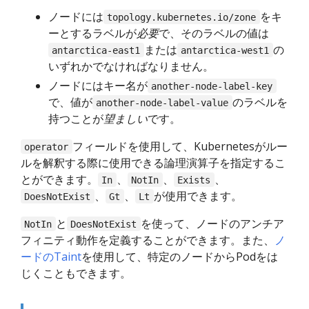
ノードには
をキ
topology.kubernetes.io/zone
ーとするラベルが
必要
で、そのラベルの値は
または
の
antarctica-east1
antarctica-west1
いずれかでなければなりません。
ノードにはキー名が
another-node-label-key
で、値が
のラベルを
another-node-label-value
持つことが
望ましい
です。
フィールドを使用して、Kubernetesがルー
operator
ルを解釈する際に使用できる論理演算子を指定するこ
とができます。
、
、
、
In
NotIn
Exists
、
、
が使用できます。
DoesNotExist
Gt
Lt
と
を使って、ノードのアンチア
NotIn
DoesNotExist
フィニティ動作を定義することができます。また、
ノ
ードのTaint
を使用して、特定のノードからPodをは
じくこともできます。