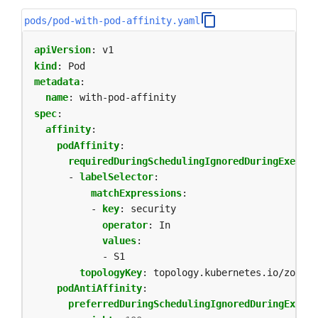
pods/pod-with-pod-affinity.yaml
apiVersion
:
v1
kind
:
Pod
metadata
:
name
:
with-pod-affinity
spec
:
affinity
:
podAffinity
:
requiredDuringSchedulingIgnoredDuringExecuti
- 
labelSelector
:
matchExpressions
:
- 
key
:
security
operator
:
In
values
:
- S1
topologyKey
:
topology.kubernetes.io/zone
podAntiAffinity
:
preferredDuringSchedulingIgnoredDuringExecut