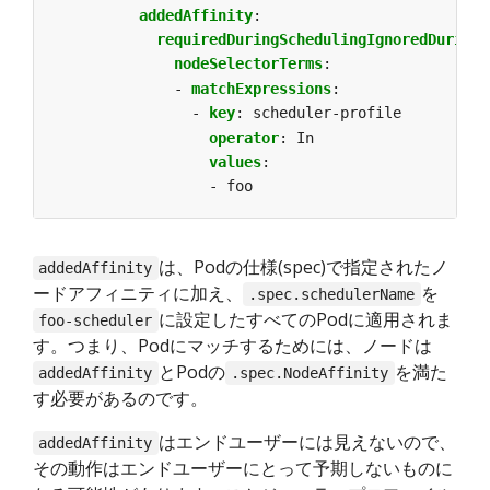
addedAffinity
:
requiredDuringSchedulingIgnoredDuringE
nodeSelectorTerms
:
- 
matchExpressions
:
- 
key
:
scheduler-profile
operator
:
In
values
:
- foo
は、Podの仕様(spec)で指定されたノ
addedAffinity
ードアフィニティに加え、
を
.spec.schedulerName
に設定したすべてのPodに適用されま
foo-scheduler
す。つまり、Podにマッチするためには、ノードは
とPodの
を満た
addedAffinity
.spec.NodeAffinity
す必要があるのです。
はエンドユーザーには見えないので、
addedAffinity
その動作はエンドユーザーにとって予期しないものに