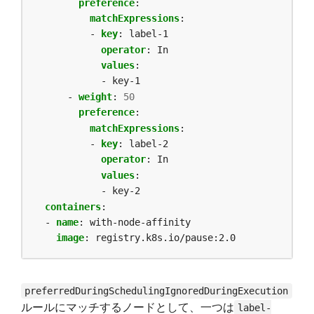
preference
:
matchExpressions
:
- 
key
:
label-1
operator
:
In
values
:
- key-1
- 
weight
:
50
preference
:
matchExpressions
:
- 
key
:
label-2
operator
:
In
values
:
- key-2
containers
:
- 
name
:
with-node-affinity
image
:
registry.k8s.io/pause:2.0
preferredDuringSchedulingIgnoredDuringExecution
ルールにマッチするノードとして、一つは
label-