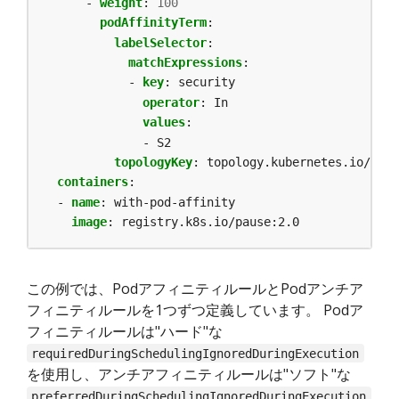
- 
weight
:
100
podAffinityTerm
:
labelSelector
:
matchExpressions
:
- 
key
:
security
operator
:
In
values
:
- S2
topologyKey
:
topology.kubernetes.io/zone
containers
:
- 
name
:
with-pod-affinity
image
:
registry.k8s.io/pause:2.0
この例では、PodアフィニティルールとPodアンチア
フィニティルールを1つずつ定義しています。 Podア
フィニティルールは"ハード"な
requiredDuringSchedulingIgnoredDuringExecution
を使用し、アンチアフィニティルールは"ソフト"な
preferredDuringSchedulingIgnoredDuringExecution