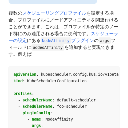
複数の
スケジューリングプロファイル
を設定する場
合、プロファイルにノードアフィニティを関連付ける
ことができます。これは、プロファイルが特定のノー
ド群にのみ適用される場合に便利です。
スケジューラ
ーの設定
にある
プラグイン
の
フ
NodeAffinity
args
ィールドに
を追加すると実現できま
addedAffinity
す。例えば:
apiVersion
:
kubescheduler.config.k8s.io/v1beta3
kind
:
KubeSchedulerConfiguration
profiles
:
- 
schedulerName
:
default-scheduler
- 
schedulerName
:
foo-scheduler
pluginConfig
:
- 
name
:
NodeAffinity
args
: