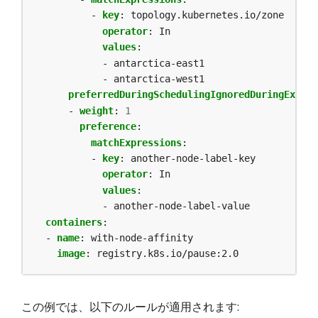
- 
key
:
topology.kubernetes.io/zone
operator
:
In
values
:
- antarctica-east1
- antarctica-west1
preferredDuringSchedulingIgnoredDuringExecut
- 
weight
:
1
preference
:
matchExpressions
:
- 
key
:
another-node-label-key
operator
:
In
values
:
- another-node-label-value
containers
:
- 
name
:
with-node-affinity
image
:
registry.k8s.io/pause:2.0
この例では、以下のルールが適用されます: