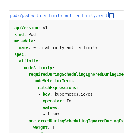
pods/pod-with-affinity-anti-affinity.yaml
apiVersion
:
v1
kind
:
Pod
metadata
:
name
:
with-affinity-anti-affinity
spec
:
affinity
:
nodeAffinity
:
requiredDuringSchedulingIgnoredDuringExecuti
nodeSelectorTerms
:
- 
matchExpressions
:
- 
key
:
kubernetes.io/os
operator
:
In
values
:
- linux
preferredDuringSchedulingIgnoredDuringExecut
- 
weight
:
1