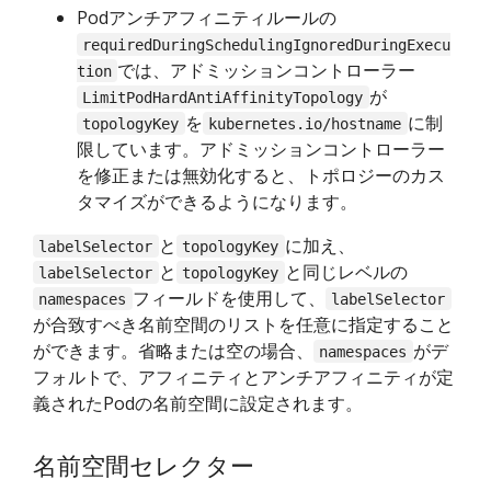
Podアンチアフィニティルールの
requiredDuringSchedulingIgnoredDuringExecu
では、アドミッションコントローラー
tion
が
LimitPodHardAntiAffinityTopology
を
に制
topologyKey
kubernetes.io/hostname
限しています。アドミッションコントローラー
を修正または無効化すると、トポロジーのカス
タマイズができるようになります。
と
に加え、
labelSelector
topologyKey
と
と同じレベルの
labelSelector
topologyKey
フィールドを使用して、
namespaces
labelSelector
が合致すべき名前空間のリストを任意に指定すること
ができます。省略または空の場合、
がデ
namespaces
フォルトで、アフィニティとアンチアフィニティが定
義されたPodの名前空間に設定されます。
名前空間セレクター