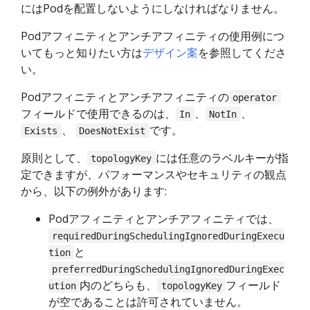
にはPodを配置しないようにしなければなりません。
Podアフィニティとアンチアフィニティの使用例につ
いてもっと知りたい方は
デザイン案
を参照してくださ
い。
Podアフィニティとアンチアフィニティの
operator
フィールドで使用できるのは、
、
、
In
NotIn
、
です。
Exists
DoesNotExist
原則として、
には任意のラベルキーが指
topologyKey
定できますが、パフォーマンスやセキュリティの観点
から、以下の例外があります:
Podアフィニティとアンチアフィニティでは、
requiredDuringSchedulingIgnoredDuringExecu
と
tion
preferredDuringSchedulingIgnoredDuringExec
内のどちらも、
フィールド
ution
topologyKey
が空であることは許可されていません。