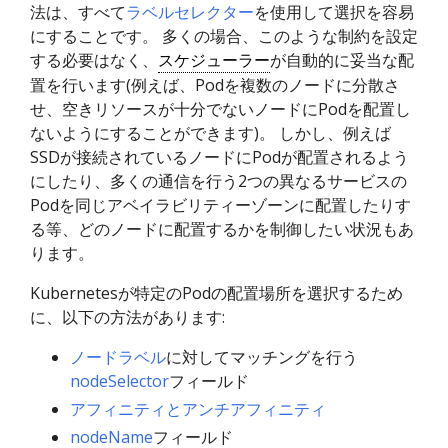
法は、すべて
ラベルセレクター
を使用して選択を容易
にすることです。 多くの場合、このような制約を設定
する必要はなく、
スケジューラー
が自動的に妥当な配
置を行います(例えば、Podを複数のノードに分散さ
せ、空きリソースが十分でないノードにPodを配置し
ないようにすることができます)。 しかし、例えば
SSDが接続されているノードにPodが配置されるよう
にしたり、多くの通信を行う2つの異なるサービスの
Podを同じアベイラビリティーゾーンに配置したりす
る等、どのノードに配置するかを制御したい状況もあ
ります。
Kubernetesが特定のPodの配置場所を選択するため
に、以下の方法があります:
ノードラベル
に対してマッチングを行う
nodeSelector
フィールド
アフィニティとアンチアフィニティ
nodeName
フィールド