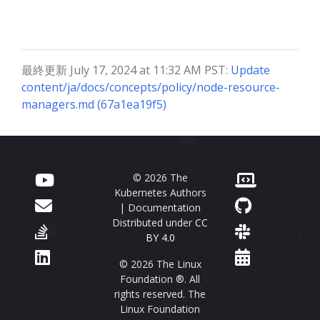
最終更新 July 17, 2024 at 11:32 AM PST:
Update
content/ja/docs/concepts/policy/node-resource-
managers.md (67a1ea19f5)
© 2026 The
Kubernetes Authors
| Documentation
Distributed under
CC
BY 4.0
© 2026 The Linux
Foundation ®. All
rights reserved. The
Linux Foundation