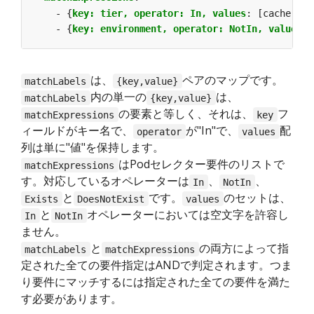
- {
key: tier, operator: In, values
:
[cache]}
- {
key: environment, operator: NotIn, values
:
は、
ペアのマップです。
matchLabels
{key,value}
内の単一の
は、
matchLabels
{key,value}
の要素と等しく、それは、
フ
matchExpressions
key
ィールドがキー名で、
が"In"で、
配
operator
values
列は単に"値"を保持します。
はPodセレクター要件のリストで
matchExpressions
す。対応しているオペレーターは
、
、
In
NotIn
と
です。
のセットは、
Exists
DoesNotExist
values
と
オペレーターにおいては空文字を許容し
In
NotIn
ません。
と
の両方によって指
matchLabels
matchExpressions
定された全ての要件指定はANDで判定されます。つま
り要件にマッチするには指定された全ての要件を満た
す必要があります。