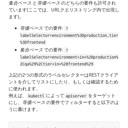
集合ベース
と
等価ベース
のどちらの要件も許可され
ています(ここでは、URLクエリストリング内で出現し
ます)。
等価ベース
での要件:
?
labelSelector=environment%3Dproduction,tier
%3Dfrontend
集合ベース
での要件:
?
labelSelector=environment+in+%28production%
2Cqa%29%2Ctier+in+%28frontend%29
上記の2つの形式のラベルセレクターはRESTクライア
ントを介してリストにしたり、もしくは確認するため
に使われます。
例えば、
によって
をターゲット
kubectl
apiserver
にし、
等価ベース
の要件でフィルターすると以下のよ
うに書けます。