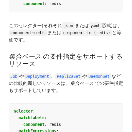
component
:
redis
このセレクター(それぞれ
または
形式)は、
json
yaml
または
と等
component=redis
component in (redis)
価です。
集合ベース
の要件指定をサポートする
リソース
や
、
や
など
Job
Deployment
ReplicaSet
DaemonSet
の比較的新しいリソースは、
集合ベース
での要件指定
もサポートしています。
selector
:
matchLabels
:
component
:
redis
matchExpressions
: