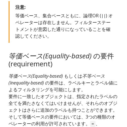
注意:
等価ベース、集合ベースともに、論理OR (
) オ
||
ペレーターは存在しません。フィルターステー
トメントが意図した通りになっていることを確
認してください。
等価ベース(Equality-based)
の要件
(requirement)
等価ベース(Equality-based)
もしくは
不等ベース
(Inequality-based)
の要件は、ラベルキーとラベル値に
よるフィルタリングを可能にします。
要件に一致したオブジェクトは、指定されたラベルの
全てを満たさなくてはいけませんが、それらのオブジ
ェクトはさらに追加のラベルも持つことができます。
そして等価ベースの要件においては、3つの種類のオ
ペレーターの利用が許可されています。
、
=