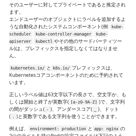
そのユーザーに対してプライベートであると推定され
ます。
エンドユーザーのオブジェクトにラベルを追加するよ
うな自動化されたシステムコンポーネント(例:
kube-
scheduler
kube-controller-manager
kube-
やその他のサードパーティツー
apiserver
kubectl
ル)は、プレフィックスを指定しなくてはなりませ
ん。
と
プレフィックスは、
kubernetes.io/
k8s.io/
Kubernetesコアコンポーネントのために予約されて
います。
正しいラベル値は63文字以下の長さで、空文字か、も
しくは開始と終了が英数字(
)で、文字列
[a-z0-9A-Z]
の間がダッシュ(
)、アンダースコア(
)、ドット
-
_
(
)と英数字である文字列を使うことができます。
.
例えば、
と
の
environment: production
app: nginx
2つのラベルを持つPodの設定ファイルは下記のよう