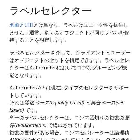
ラベルセレクター
名前とUID
とは異なり、ラベルはユニーク性を提供し
ません。通常、多くのオブジェクトが同じラベルを保
持することを想定します。
ラベルセレクター
を介して、クライアントとユーザー
はオブジェクトのセットを指定できます。ラベルセレ
クターはKubernetesにおいてコアなグルーピング機
能となります。
Kubernetes APIは現在2タイプのセレクターをサポー
トしています。
それは
等価ベース(equality-based)
と
集合ベース(set-
based)
です。
単一のラベルセレクターは、コンマ区切りの複数の
要
件(requirements)
で構成されています。
複数の要件がある場合、コンマセパレーターは論理積