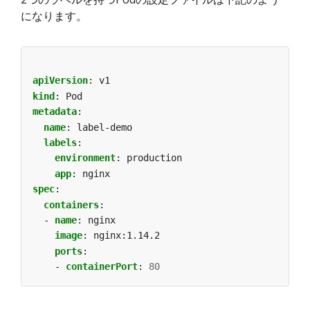
になります。
apiVersion
:
v1
kind
:
Pod
metadata
:
name
:
label-demo
labels
:
environment
:
production
app
:
nginx
spec
:
containers
:
- 
name
:
nginx
image
:
nginx:1.14.2
ports
:
- 
containerPort
:
80