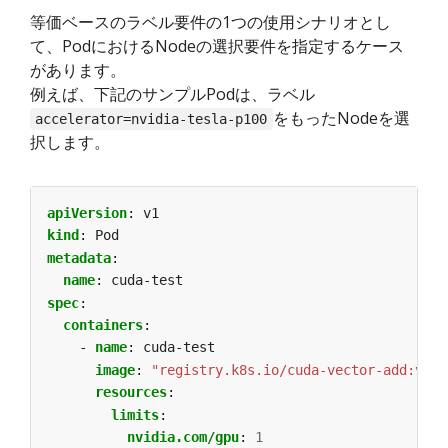
等価ベースのラベル要件の1つの使用シナリオとし
て、PodにおけるNodeの選択要件を指定するケース
があります。
例えば、下記のサンプルPodは、ラベル
をもったNodeを選
accelerator=nvidia-tesla-p100
択します。
apiVersion
:
v1
kind
:
Pod
metadata
:
name
:
cuda-test
spec
:
containers
:
- 
name
:
cuda-test
image
:
"registry.k8s.io/cuda-vector-add:v0.1
resources
:
limits
:
nvidia.com/gpu
:
1