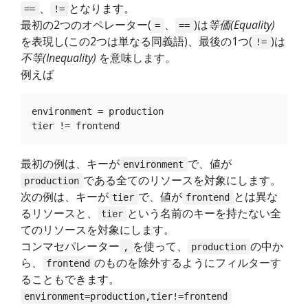
、
となります。
==
!=
最初の2つのオペレーター(
、
)は
等価(Equality)
=
==
を表現し(この2つは単なる同義語)、最後の1つ(
)は
!=
不等(Inequality)
を意味します。
例えば
environment = production

最初の例は、キーが
で、値が
environment
である全てのリソースを対象にします。
production
次の例は、キーが
で、値が
とは異な
tier
frontend
るリソースと、
という名前のキーを持たない全
tier
てのリソースを対象にします。
コンマセパレーター
を使って、
の中か
,
production
ら、
のものを除外するようにフィルターす
frontend
ることもできます。
environment=production,tier!=frontend