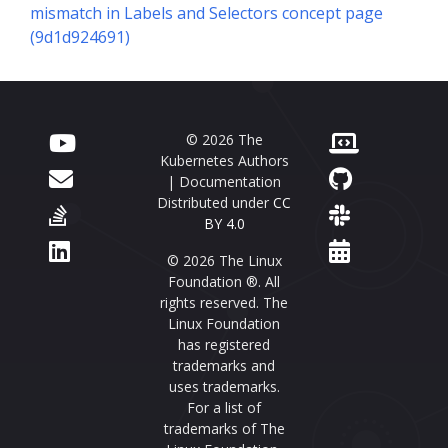
mismatch in Labels and Selectors concept page
(9d1d924691)
© 2026 The
Kubernetes Authors
| Documentation
Distributed under
CC
BY 4.0
© 2026 The Linux
Foundation ®. All
rights reserved. The
Linux Foundation
has registered
trademarks and
uses trademarks.
For a list of
trademarks of The