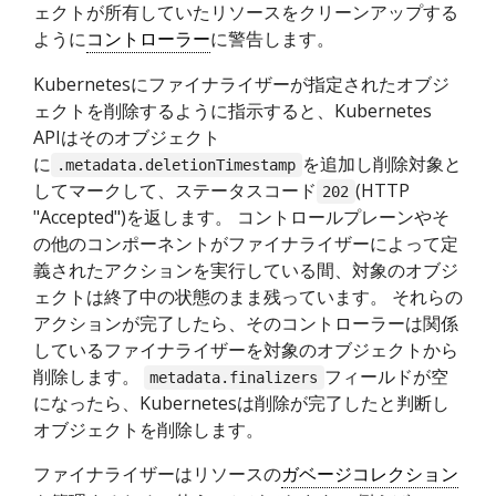
ェクトが所有していたリソースをクリーンアップする
ように
コントローラー
に警告します。
Kubernetesにファイナライザーが指定されたオブジ
ェクトを削除するように指示すると、Kubernetes
APIはそのオブジェクト
に
を追加し削除対象と
.metadata.deletionTimestamp
してマークして、ステータスコード
(HTTP
202
"Accepted")を返します。 コントロールプレーンやそ
の他のコンポーネントがファイナライザーによって定
義されたアクションを実行している間、対象のオブジ
ェクトは終了中の状態のまま残っています。 それらの
アクションが完了したら、そのコントローラーは関係
しているファイナライザーを対象のオブジェクトから
削除します。
フィールドが空
metadata.finalizers
になったら、Kubernetesは削除が完了したと判断し
オブジェクトを削除します。
ファイナライザーはリソースの
ガベージコレクション