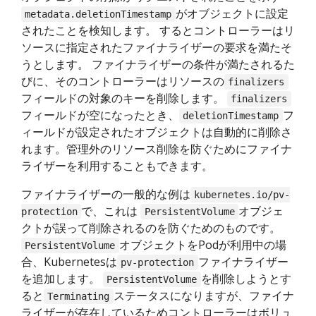
がオブジェクトに設定
metadata.deletionTimestamp
されたことを検知します。 するとコントローラーはリ
ソースに指定されたファイナライザーの要求を満たそ
うとします。 ファイナライザーの条件が満たされるた
びに、そのコントローラーはリソースの
finalizers
フィールドの対象のキーを削除します。
finalizers
フィールドが空になったとき、
フ
deletionTimestamp
ィールドが設定されたオブジェクトは自動的に削除さ
れます。管理外のリソース削除を防ぐためにファイナ
ライザーを利用することもできます。
ファイナライザーの一般的な例は
kubernetes.io/pv-
で、これは
オブジェ
protection
PersistentVolume
クトが誤って削除されるのを防ぐためのものです。
オブジェクトをPodが利用中の場
PersistentVolume
合、Kubernetesは
ファイナライザー
pv-protection
を追加します。
を削除しようとす
PersistentVolume
ると
ステータスになりますが、ファイナ
Terminating
ライザーが存在しているためコントローラーはボリュ