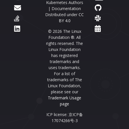
Kubernetes Authors
| Documentation
Distributed under
CC
BY 4.0
© 2026 The Linux
Foundation ®. All
rights reserved. The
Linux Foundation
has registered
trademarks and
uses trademarks.
For a list of
trademarks of The
Linux Foundation,
please see our
Trademark Usage
page
ICP license: 京ICP备
17074266号-3