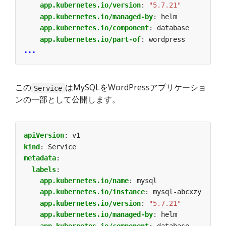
app.kubernetes.io/version
:
"5.7.21"
app.kubernetes.io/managed-by
:
helm
app.kubernetes.io/component
:
database
app.kubernetes.io/part-of
:
wordpress
...
この
はMySQLをWordPressアプリケーショ
Service
ンの一部として公開します。
apiVersion
:
v1
kind
:
Service
metadata
:
labels
:
app.kubernetes.io/name
:
mysql
app.kubernetes.io/instance
:
mysql-abcxzy
app.kubernetes.io/version
:
"5.7.21"
app.kubernetes.io/managed-by
:
helm
app.kubernetes.io/component
:
database