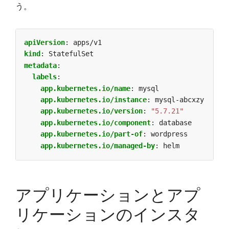
う。
apiVersion
:
apps/v1
kind
:
StatefulSet
metadata
:
labels
:
app.kubernetes.io/name
:
mysql
app.kubernetes.io/instance
:
mysql-abcxzy
app.kubernetes.io/version
:
"5.7.21"
app.kubernetes.io/component
:
database
app.kubernetes.io/part-of
:
wordpress
app.kubernetes.io/managed-by
:
helm
アプリケーションとアプ
リケーションのインスタ