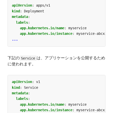
apiVersion
:
apps/v1
kind
:
Deployment
metadata
:
labels
:
app.kubernetes.io/name
:
myservice
app.kubernetes.io/instance
:
myservice-abcxzy
...
下記の
は、アプリケーションを公開するため
Service
に使われます。
apiVersion
:
v1
kind
:
Service
metadata
:
labels
:
app.kubernetes.io/name
:
myservice
app.kubernetes.io/instance
:
myservice-abcxzy