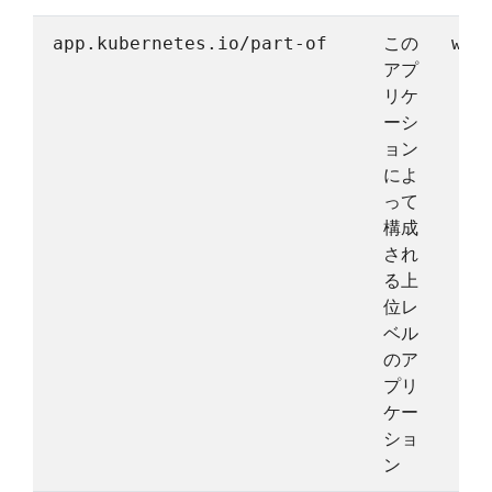
この
app.kubernetes.io/part-of
wor
アプ
リケ
ーシ
ョン
によ
って
構成
され
る上
位レ
ベル
のア
プリ
ケー
ショ
ン