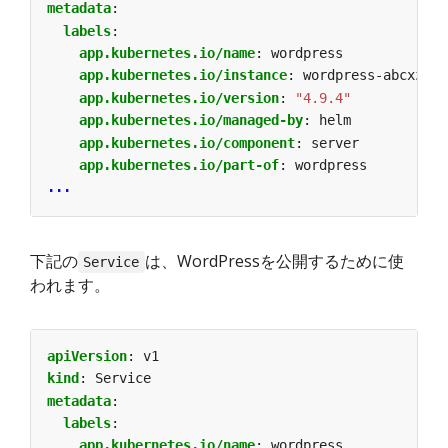
metadata
:
labels
:
app.kubernetes.io/name
:
wordpress
app.kubernetes.io/instance
:
wordpress-abcxzy
app.kubernetes.io/version
:
"4.9.4"
app.kubernetes.io/managed-by
:
helm
app.kubernetes.io/component
:
server
app.kubernetes.io/part-of
:
wordpress
...
下記の
は、WordPressを公開するために使
Service
われます。
apiVersion
:
v1
kind
:
Service
metadata
:
labels
:
app.kubernetes.io/name
:
wordpress