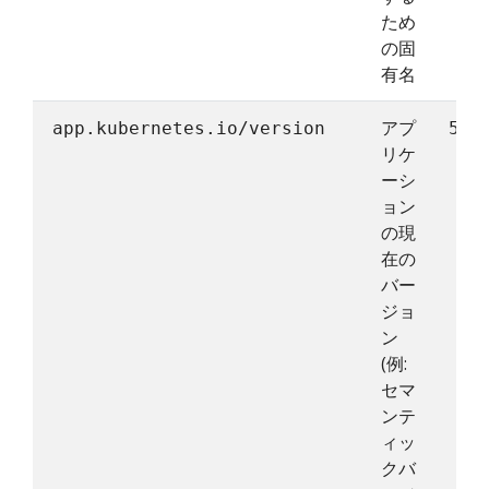
ため
の固
有名
アプ
app.kubernetes.io/version
5.7
リケ
ーシ
ョン
の現
在の
バー
ジョ
ン
(例:
セマ
ンテ
ィッ
クバ