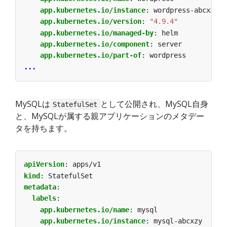
app.kubernetes.io/instance
:
wordpress-abcxzy
app.kubernetes.io/version
:
"4.9.4"
app.kubernetes.io/managed-by
:
helm
app.kubernetes.io/component
:
server
app.kubernetes.io/part-of
:
wordpress
...
MySQLは
として公開され、MySQL自身
StatefulSet
と、MySQLが属する親アプリケーションのメタデー
タを持ちます。
apiVersion
:
apps/v1
kind
:
StatefulSet
metadata
:
labels
:
app.kubernetes.io/name
:
mysql
app.kubernetes.io/instance
:
mysql-abcxzy