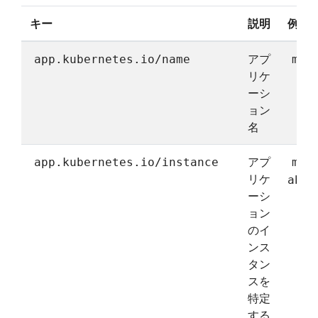
キー
説明
例
アプ
app.kubernetes.io/name
mys
リケ
ーシ
ョン
名
アプ
app.kubernetes.io/instance
mys
リケ
abcx
ーシ
ョン
のイ
ンス
タン
スを
特定
する