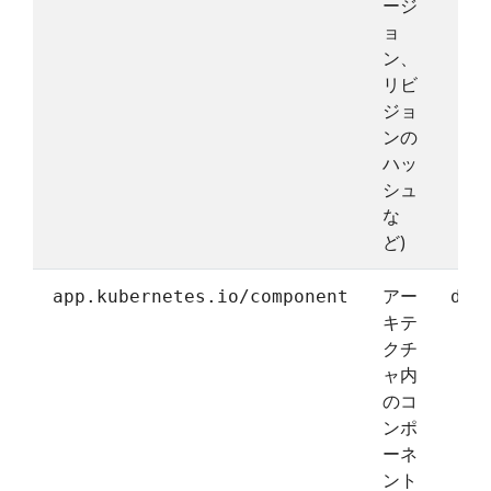
ージ
ョ
ン、
リビ
ジョ
ンの
ハッ
シュ
な
ど)
アー
app.kubernetes.io/component
dat
キテ
クチ
ャ内
のコ
ンポ
ーネ
ント