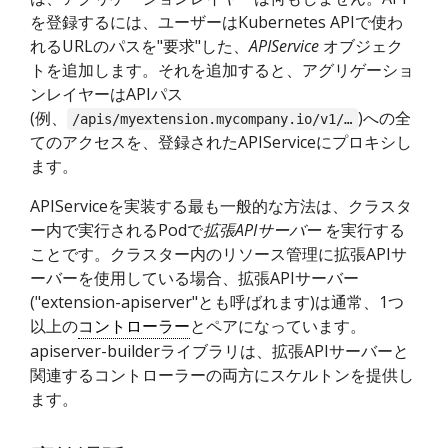
を登録するには、ユーザーはKubernetes APIで使わ
れるURLのパスを"要求"した、
APIService
オブジェク
トを追加します。それを追加すると、アグリゲーショ
ンレイヤーはAPIパス
(例、
)への全
/apis/myextension.mycompany.io/v1/…
てのアクセスを、登録されたAPIServiceにプロキシし
ます。
APIServiceを実装する最も一般的な方法は、クラスタ
ー内で実行されるPodで
拡張APIサーバー
を実行する
ことです。クラスター内のリソース管理に拡張APIサ
ーバーを使用している場合、拡張APIサーバー
("extension-apiserver"とも呼ばれます)は通常、1つ
以上の
コントローラー
とペアになっています。
apiserver-builderライブラリは、拡張APIサーバーと
関連するコントローラーの両方にスケルトンを提供し
ます。