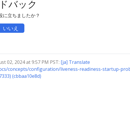
ドバック
役に立ちましたか？
いいえ
 02, 2024 at 9:57 PM PST:
[ja] Translate
ocs/concepts/configuration/liveness-readiness-startup-pro
7333) (cbbaa10e8d)