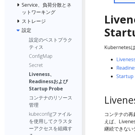
Service、負荷分散とネ
ットワーキング
Live
ストレージ
Start
設定
設定のベストプラク
ティス
Kubernet
ConfigMap
Livenes
Secret
Readine
Liveness、
Startup
Readinessおよび
Startup Probe
Livene
コンテナのリソース
管理
kubeconfigファイル
コンテナの再起
を使用してクラスタ
えば、Live
ーアクセスを組織す
継続できない