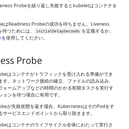
eness Probeを繰り返し失敗するとkubeletはコンテナを
。
robeはReadiness Probeの成功を待ちません。Liveness
行を待つためには、
を定義するか、
initialDelaySeconds
e
を使用してください。
ess Probe
ss Probeはコンテナがトラフィックを受け入れる準備ができ
ます。ネットワーク接続の確立、ファイルの読み込み、
ウォームアップなどの時間のかかる初期タスクを実行す
ションを待つ場合に有用です。
 Probeが失敗状態を返す場合、KubernetesはそのPodをす
るサービスエンドポイントから取り除きます。
ss Probeはコンテナのライフサイクル全体にわたって実行さ