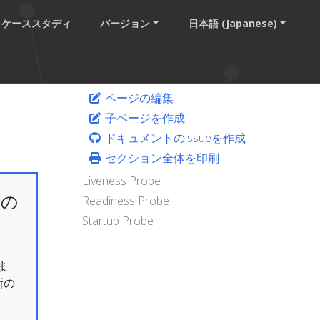
ケーススタディ
バージョン
日本語 (Japanese)
ページの編集
子ページを作成
ドキュメントのissueを作成
セクション全体を印刷
Liveness Probe
けの
Readiness Probe
Startup Probe
ま
新の