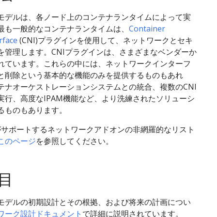
モデルは、各ノード上のコンテナランタイムによって実
最も一般的なコンテナランタイムは、
Container
rface
(CNI)プラグインを使用して、ネットワークとセキ
を管理します。CNIプラグインは、さまざまなベンダーか
れています。これらの中には、ネットワークインターフ
と削除という基本的な機能のみを提供するものもあれ
テナオーケストレーションシステムとの統合、複数のCNI
実行、高度なIPAM機能など、より洗練されたソリューシ
るものもあります。
tesがサポートするネットワークアドオンの非網羅的なリスト
このページ
を参照してください。
目
モデルの初期設計とその根拠、および将来の計画につい
ワーク設計ドキュメント
で詳細に説明されています。