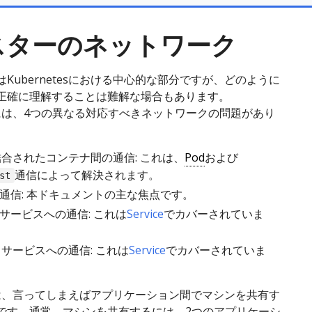
スターのネットワーク
Kubernetesにおける中心的な部分ですが、どのように
正確に理解することは難解な場合もあります。
tesには、4つの異なる対応すべきネットワークの問題があり
合されたコンテナ間の通信: これは、
Pod
および
通信によって解決されます。
st
の通信: 本ドキュメントの主な焦点です。
らサービスへの通信: これは
Service
でカバーされていま
サービスへの通信: これは
Service
でカバーされていま
tesは、言ってしまえばアプリケーション間でマシンを共有す
です。通常、マシンを共有するには、2つのアプリケーシ