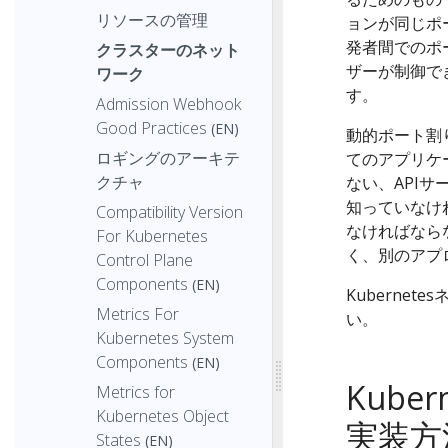
リソースの管理
ョンが同じポ
発者間でのポ
クラスターのネット
ザーが制御で
ワーク
す。
Admission Webhook
Good Practices
(EN)
動的ポート割
ロギングのアーキテ
てのアプリケ
クチャ
ない、API
知っていなけ
Compatibility Version
なければならな
For Kubernetes
く、別のアプ
Control Plane
Components
(EN)
Kuberne
Metrics For
い。
Kubernetes System
Components
(EN)
Kube
Metrics for
Kubernetes Object
実装方
States
(EN)