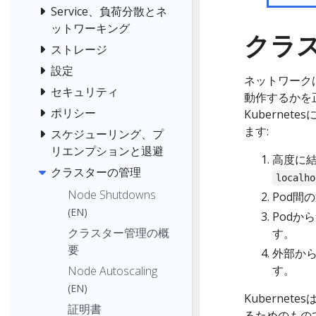
Service、負荷分散とネ
ットワーキング
クラ
ストレージ
設定
ネットワークは
セキュリティ
動作するかを
ポリシー
Kuberne
ます:
スケジューリング、プ
リエンプションと退避
高度に結
クラスターの管理
localho
Node Shutdowns
Pod間
(EN)
Podか
クラスター管理の概
す。
要
外部から
す。
Node Autoscaling
(EN)
Kuberne
証明書
るためのもの