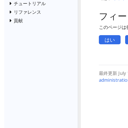
チュートリアル
リファレンス
フィー
貢献
このページは
はい
最終更新 July 15
administrati