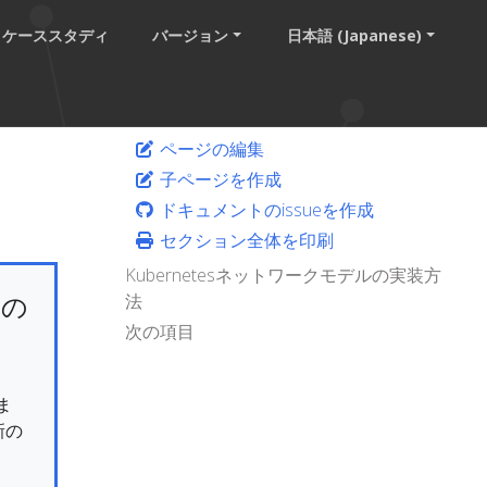
ケーススタディ
バージョン
日本語 (Japanese)
ページの編集
子ページを作成
ドキュメントのissueを作成
セクション全体を印刷
Kubernetesネットワークモデルの実装方
けの
法
次の項目
ま
新の