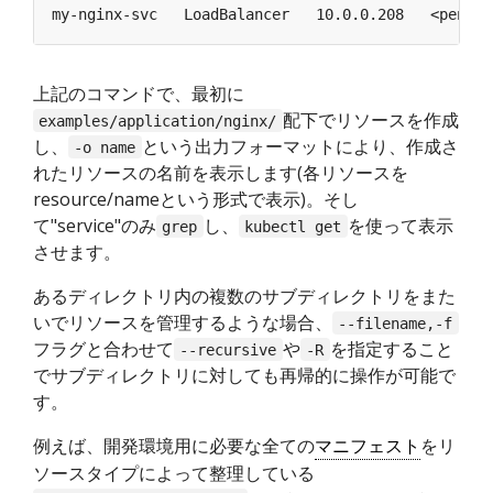
上記のコマンドで、最初に
配下でリソースを作成
examples/application/nginx/
し、
という出力フォーマットにより、作成さ
-o name
れたリソースの名前を表示します(各リソースを
resource/nameという形式で表示)。そし
て"service"のみ
し、
を使って表示
grep
kubectl get
させます。
あるディレクトリ内の複数のサブディレクトリをまた
いでリソースを管理するような場合、
--filename,-f
フラグと合わせて
や
を指定すること
--recursive
-R
でサブディレクトリに対しても再帰的に操作が可能で
す。
例えば、開発環境用に必要な全ての
マニフェスト
をリ
ソースタイプによって整理している