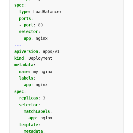
spec
:
type
:
LoadBalancer
ports
:
- 
port
:
80
selector
:
app
:
nginx
---
apiVersion
:
apps/v1
kind
:
Deployment
metadata
:
name
:
my-nginx
labels
:
app
:
nginx
spec
:
replicas
:
3
selector
:
matchLabels
:
app
:
nginx
template
:
metadata
: