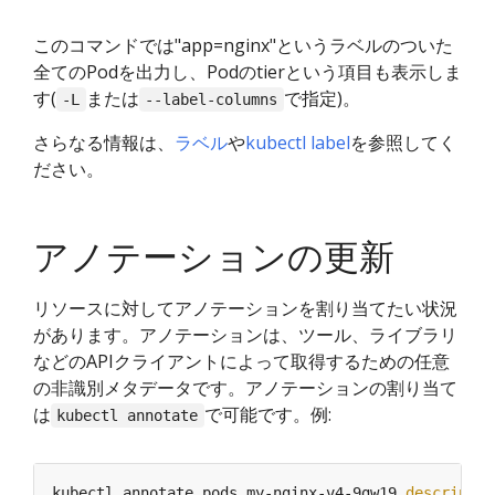
このコマンドでは"app=nginx"というラベルのついた
全てのPodを出力し、Podのtierという項目も表示しま
す(
または
で指定)。
-L
--label-columns
さらなる情報は、
ラベル
や
kubectl label
を参照してく
ださい。
アノテーションの更新
リソースに対してアノテーションを割り当てたい状況
があります。アノテーションは、ツール、ライブラリ
などのAPIクライアントによって取得するための任意
の非識別メタデータです。アノテーションの割り当て
は
で可能です。例:
kubectl annotate
kubectl annotate pods my-nginx-v4-9gw19 
descriptio