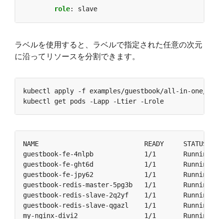
role
:
slave
ラベルを使用すると、ラベルで指定された任意の次元
に沿ってリソースを分割できます。
guestbook-fe-4nlpb             1/1       Running  
guestbook-fe-ght6d             1/1       Running  
guestbook-fe-jpy62             1/1       Running  
guestbook-redis-master-5pg3b   1/1       Running  
guestbook-redis-slave-2q2yf    1/1       Running  
guestbook-redis-slave-qgazl    1/1       Running  
my-nginx-divi2                 1/1       Running  