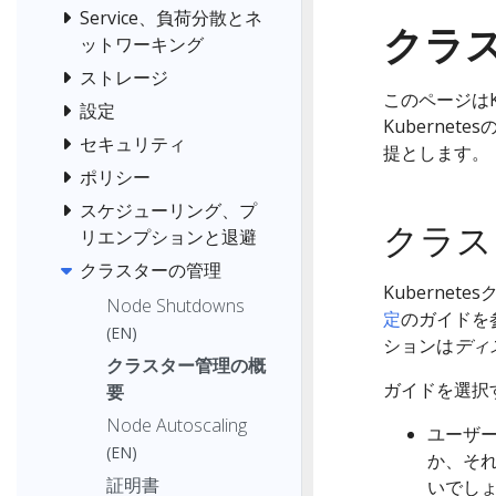
Service、負荷分散とネ
クラ
ットワーキング
ストレージ
このページはK
設定
Kubernete
セキュリティ
提とします。
ポリシー
スケジューリング、プ
クラス
リエンプションと退避
クラスターの管理
Kuberne
Node Shutdowns
定
のガイドを
(EN)
ションは
ディ
クラスター管理の概
ガイドを選択
要
Node Autoscaling
ユーザー
(EN)
か、そ
証明書
いでし