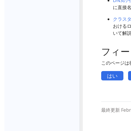
DNSの
に直接
クラス
おける
いて解
フィー
このページは
はい
最終更新 Februa