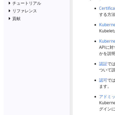
チュートリアル
Certific
リファレンス
する方
貢献
Kuber
Kube
Kuber
APIに
かを説
認証
では
ついて
認可
で
ます。
アドミ
Kube
グイン