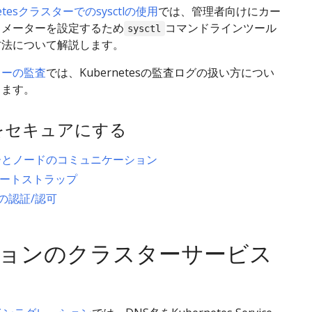
netesクラスターでのsysctlの使用
では、管理者向けにカー
ラメーターを設定するため
コマンドラインツール
sysctl
方法について解説します。
ターの監査
では、Kubernetesの監査ログの扱い方につい
します。
etをセキュアにする
ーとノードのコミュニケーション
ブートストラップ
etの認証/認可
ョンのクラスターサービス