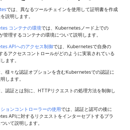
ates
では、異なるツールチェインを使用して証明書を作成
法を説明します。
netes コンテナの環境
では、Kubernetesノード上での
letが管理するコンテナの環境について説明します。
netes APIへのアクセス制御
では、Kubernetesで自身の
対するアクセスコントロールがどのように実装されている
明します。
、様々な認証オプションを含むKubernetesでの認証に
説明します。
は、認証とは別に、HTTPリクエストの処理方法を制御し
ッションコントローラーの使用
では、認証と認可の後に
rnetes APIに対するリクエストをインターセプトするプラ
について説明します。