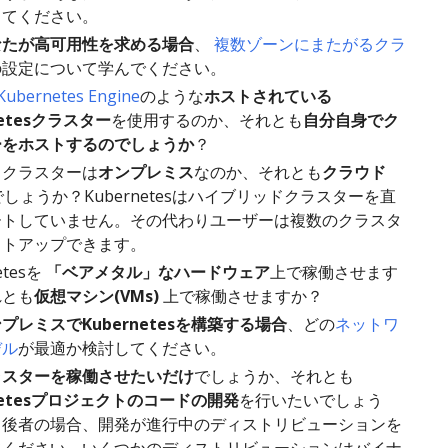
してください。
なたが高可用性を求める場合
、
複数ゾーンにまたがるクラ
の設定について学んでください。
Kubernetes Engine
のような
ホストされている
netesクラスター
を使用するのか、それとも
自分自身でク
ーをホストするのでしょうか
？
るクラスターは
オンプレミス
なのか、それとも
クラウド
しょうか？Kubernetesはハイブリッドクラスターを直
ートしていません。その代わりユーザーは複数のクラスタ
ットアップできます。
etesを
「ベアメタル」なハードウェア
上で稼働させます
れとも
仮想マシン(VMs)
上で稼働させますか？
プレミスでKubernetesを構築する場合
、どの
ネットワ
デル
が最適か検討してください。
ラスターを稼働させたいだけ
でしょうか、それとも
rnetesプロジェクトのコードの開発
を行いたいでしょう
し後者の場合、開発が進行中のディストリビューションを