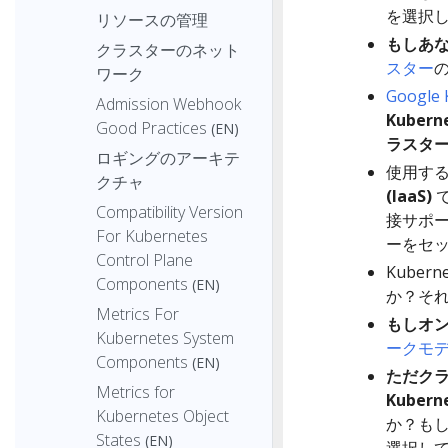
を選択
リソースの管理
もしあ
クラスターのネット
スター
ワーク
Google 
Admission Webhook
Kuber
Good Practices
(EN)
ラスタ
ロギングのアーキテ
使用す
クチャ
(IaaS)
で
Compatibility Version
接サポ
For Kubernetes
ーをセ
Control Plane
Kubern
Components
(EN)
か？そ
Metrics For
もしオン
Kubernetes System
ークモ
Components
(EN)
ただク
Metrics for
Kube
Kubernetes Object
か？も
States
(EN)