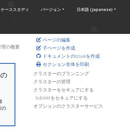
ケーススタディ
バージョン
日本語 (Japanese)
ページの編集
管理の概要
子ページを作成
ドキュメントのissueを作成
セクション全体を印刷
けの
クラスターのプランニング
クラスターの管理
クラスターをセキュアにする
kubeletをセキュアにする
ま
オプションのクラスターサービス
新の