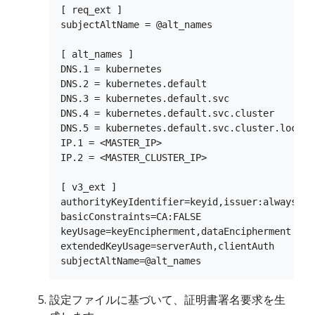
[ req_ext ]

subjectAltName = @alt_names

[ alt_names ]

DNS.1 = kubernetes

DNS.2 = kubernetes.default

DNS.3 = kubernetes.default.svc

DNS.4 = kubernetes.default.svc.cluster

DNS.5 = kubernetes.default.svc.cluster.local

IP.1 = <MASTER_IP>

IP.2 = <MASTER_CLUSTER_IP>

[ v3_ext ]

authorityKeyIdentifier=keyid,issuer:always

basicConstraints=CA:FALSE

keyUsage=keyEncipherment,dataEncipherment

extendedKeyUsage=serverAuth,clientAuth

設定ファイルに基づいて、証明書署名要求を生