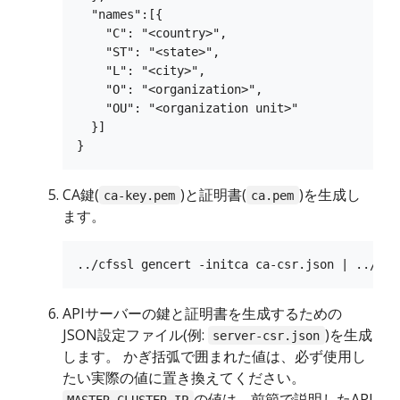
  "names":[{

    "C": "<country>",

    "ST": "<state>",

    "L": "<city>",

    "O": "<organization>",

    "OU": "<organization unit>"

  }]

CA鍵(
)と証明書(
)を生成し
ca-key.pem
ca.pem
ます。
APIサーバーの鍵と証明書を生成するための
JSON設定ファイル(例:
)を生成
server-csr.json
します。 かぎ括弧で囲まれた値は、必ず使用し
たい実際の値に置き換えてください。
の値は、前節で説明したAPI
MASTER_CLUSTER_IP