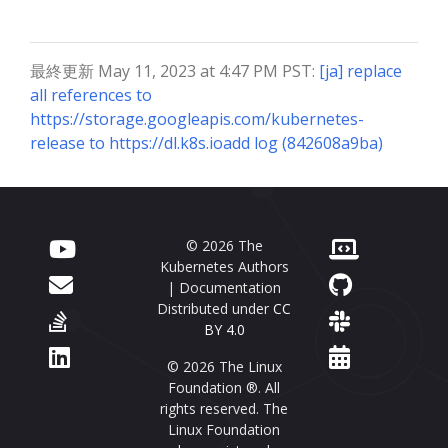
最終更新 May 11, 2023 at 4:47 PM PST:
[ja] replace
all references to
https://storage.googleapis.com/kubernetes-
release to https://dl.k8s.ioadd log (842608a9ba)
© 2026 The
Kubernetes Authors
| Documentation
Distributed under
CC
BY 4.0
© 2026 The Linux
Foundation ®. All
rights reserved. The
Linux Foundation