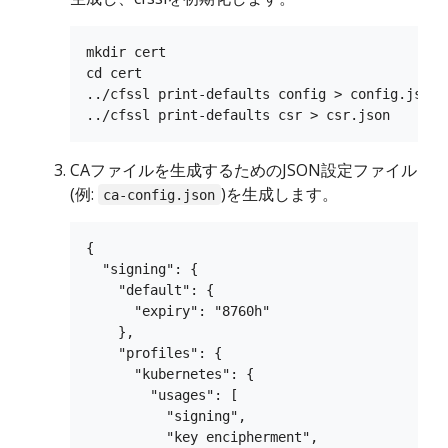
mkdir cert

cd cert

../cfssl print-defaults config > config.json

CAファイルを生成するためのJSON設定ファイル
(例:
)を生成します。
ca-config.json
{

  "signing": {

    "default": {

      "expiry": "8760h"

    },

    "profiles": {

      "kubernetes": {

        "usages": [

          "signing",

          "key encipherment",
