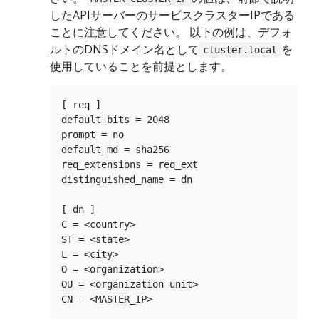
したAPIサーバーのサービスクラスターIPである
ことに注意してください。 以下の例は、デフォ
ルトのDNSドメイン名として
を
cluster.local
使用していることを前提とします。
[ req ]

default_bits = 2048

prompt = no

default_md = sha256

req_extensions = req_ext

distinguished_name = dn

[ dn ]

C = <country>

ST = <state>

L = <city>

O = <organization>

OU = <organization unit>

CN = <MASTER_IP>
