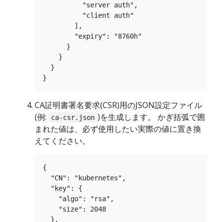
          "server auth",

          "client auth"

        ],

        "expiry": "8760h"

      }

    }

  }

CA証明書署名要求(CSR)用のJSON設定ファイル
(例:
)を生成します。 かぎ括弧で囲
ca-csr.json
まれた値は、必ず使用したい実際の値に置き換
えてください。
{

  "CN": "kubernetes",

  "key": {

    "algo": "rsa",

    "size": 2048

  },
