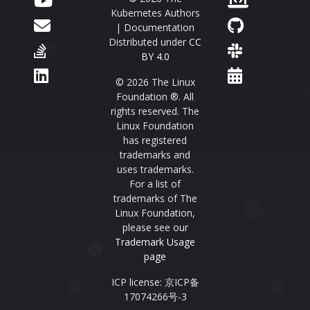
Kubernetes Authors
| Documentation
Distributed under
CC
BY 4.0
© 2026 The Linux
Foundation ®. All
rights reserved. The
Linux Foundation
has registered
trademarks and
uses trademarks.
For a list of
trademarks of The
Linux Foundation,
please see our
Trademark Usage
page
ICP license: 京ICP备
17074266号-3