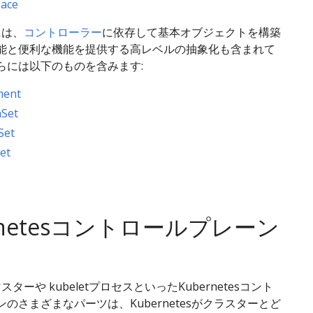
ace
sには、
コントローラー
に依存して基本オブジェクトを構築
能と便利な機能を提供する高レベルの抽象化も含まれて
らには以下のものを含みます:
ment
Set
Set
et
rnetesコントロールプレーン
sマスターや kubeletプロセスといったKubernetesコント
のさまざまなパーツは、Kubernetesがクラスターとど