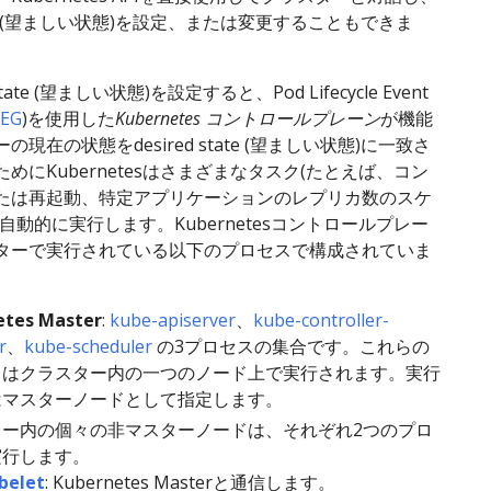
state (望ましい状態)を設定、または変更することもできま
state (望ましい状態)を設定すると、Pod Lifecycle Event
LEG
)を使用した
Kubernetes コントロールプレーン
が機能
現在の状態をdesired state (望ましい状態)に一致さ
めにKubernetesはさまざまなタスク(たとえば、コン
たは再起動、特定アプリケーションのレプリカ数のスケ
自動的に実行します。Kubernetesコントロールプレー
ターで実行されている以下のプロセスで構成されていま
etes Master
:
kube-apiserver
、
kube-controller-
r
、
kube-scheduler
の3プロセスの集合です。これらの
スはクラスター内の一つのノード上で実行されます。実行
はマスターノードとして指定します。
ター内の個々の非マスターノードは、それぞれ2つのプロ
実行します。
belet
: Kubernetes Masterと通信します。