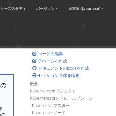
ケーススタディ
バージョン
日本語 (Japanese)
ページの編集
子ページを作成
ドキュメントのissueを作成
セクション全体を印刷
けの
概要
Kubernetesオブジェクト
Kubernetesコントロールプレーン
Kubernetesマスター
ま
Kubernetesノード
新の