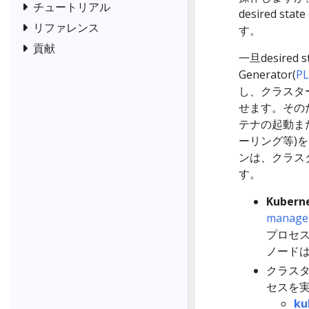
チュートリアル
desired 
リファレンス
す。
貢献
一旦desired 
Generator(
P
し、クラスターの
せます。そのた
テナの起動ま
ーリング等)を
ンは、クラス
す。
Kubern
manage
プロセ
ノード
クラス
セスを
ku