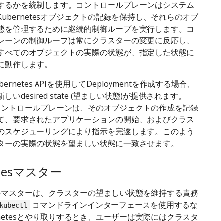
するかを統制します。コントロールプレーンはシステム
ubernetesオブジェクトの記録を保持し、それらのオブ
態を管理するために継続的制御ループを実行します。コ
レーンの制御ループは常にクラスターの変更に反応し、
すべてのオブジェクトの実際の状態が、指定した状態に
に動作します。
ernetes APIを使用してDeploymentを作成する場合、
いdesired state (望ましい状態)が提供されます。
tesコントロールプレーンは、そのオブジェクトの作成を記録
て、要求されたアプリケーションの開始、およびクラス
のスケジューリングにより指示を完遂します。このよう
ターの実際の状態を望ましい状態に一致させます。
etesマスター
tesのマスターは、クラスターの望ましい状態を維持する責務
コマンドラインインターフェースを使用するな
kubectl
rnetesとやり取りするとき、ユーザーは実際にはクラスタ