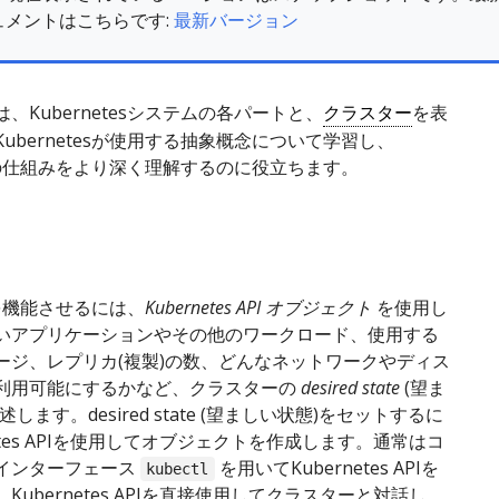
ュメントはこちらです:
最新バージョン
、Kubernetesシステムの各パートと、
クラスター
を表
ubernetesが使用する抽象概念について学習し、
tesの仕組みをより深く理解するのに役立ちます。
esを機能させるには、
Kubernetes API オブジェクト
を使用し
いアプリケーションやその他のワークロード、使用する
ージ、レプリカ(複製)の数、どんなネットワークやディス
利用可能にするかなど、クラスターの
desired state
(望ま
します。desired state (望ましい状態)をセットするに
netes APIを使用してオブジェクトを作成します。通常はコ
インターフェース
を用いてKubernetes APIを
kubectl
Kubernetes APIを直接使用してクラスターと対話し、