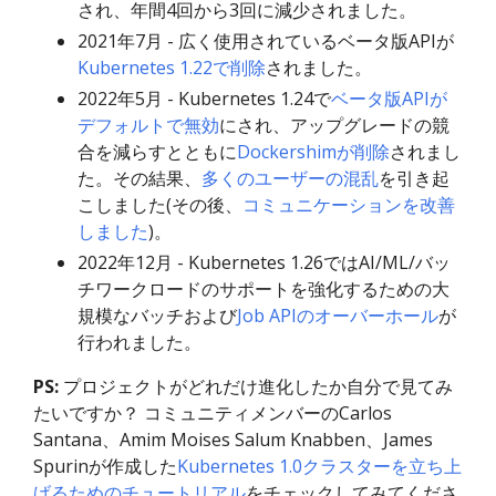
され、年間4回から3回に減少されました。
2021年7月 - 広く使用されているベータ版APIが
Kubernetes 1.22で削除
されました。
2022年5月 - Kubernetes 1.24で
ベータ版APIが
デフォルトで無効
にされ、アップグレードの競
合を減らすとともに
Dockershimが削除
されまし
た。その結果、
多くのユーザーの混乱
を引き起
こしました(その後、
コミュニケーションを改善
しました
)。
2022年12月 - Kubernetes 1.26ではAI/ML/バッ
チワークロードのサポートを強化するための大
規模なバッチおよび
Job APIのオーバーホール
が
行われました。
PS:
プロジェクトがどれだけ進化したか自分で見てみ
たいですか？ コミュニティメンバーのCarlos
Santana、Amim Moises Salum Knabben、James
Spurinが作成した
Kubernetes 1.0クラスターを立ち上
げるためのチュートリアル
をチェックしてみてくださ