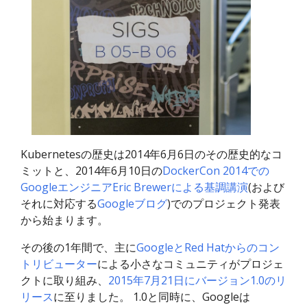
Kubernetesの歴史は2014年6月6日のその歴史的なコ
ミットと、2014年6月10日の
DockerCon 2014での
GoogleエンジニアEric Brewerによる基調講演
(および
それに対応する
Googleブログ
)でのプロジェクト発表
から始まります。
その後の1年間で、主に
GoogleとRed Hatからのコン
トリビューター
による小さなコミュニティがプロジェ
クトに取り組み、
2015年7月21日にバージョン1.0のリ
リース
に至りました。 1.0と同時に、Googleは