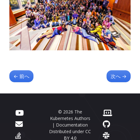
←
前へ
次へ
→
© 2026 The
Kubernetes Authors
| Documentation
Distributed under
CC
BY 4.0