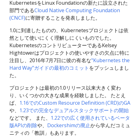
KubernetesをLinux Foundationの新たに設立された
部門である
Cloud Native Computing Foundation
(CNCF)
に寄贈することを発表しました。
1.0に到達したものの、Kubernetesプロジェクトは依
然として使いにくく理解しにくいものでした。
KubernetesのコントリビューターであるKelsey
Hightowerはプロジェクトの使いやすさの欠点に特に
注目し、2016年7月7日に彼の有名な
"Kubernetes the
Hard Way"ガイドの最初のコミット
をプッシュしまし
た。
プロジェクトは最初の1.0リリース以来大きく変わ
り、いくつかの大きな成果を経験しました。 たとえ
ば、
1.16でのCustom Resource Definition (CRD)のGA
や、
1.23での完全なデュアルスタックサポートの開始
などです。 また、
1.22での広く使用されているベータ
版APIの削除
や、
Dockershimの廃止
から学んだコミュ
ニティの「教訓」もあります。