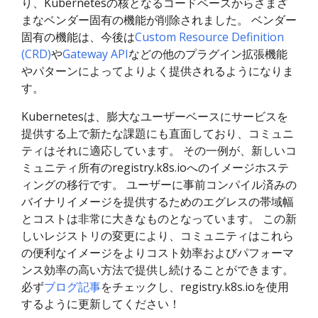
り、Kubernetesの核となるコードベースからさまざ
まなベンダー固有の機能が削除されました。 ベンダー
固有の機能は、今後は
Custom Resource Definition
(CRD)
や
Gateway API
などの他のプラグイン拡張機能
やパターンによってよりよく提供されるようになりま
す。
Kubernetesは、膨大なユーザーベースにサービスを
提供する上で新たな課題にも直面しており、コミュニ
ティはそれに適応しています。 その一例が、新しいコ
ミュニティ所有のregistry.k8s.ioへのイメージホステ
ィングの移行です。 ユーザーに事前コンパイル済みの
バイナリイメージを提供するためのエグレスの帯域幅
とコストは非常に大きなものとなっています。 この新
しいレジストリの変更により、コミュニティはこれら
の便利なイメージをよりコスト効率およびパフォーマ
ンス効率の高い方法で提供し続けることができます。
必ず
ブログ記事
をチェックし、registry.k8s.ioを使用
するように更新してください！