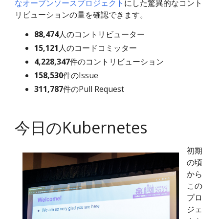
なオープンソースプロジェクト
にした驚異的なコント
リビューションの量を確認できます。
88,474
人のコントリビューター
15,121
人のコードコミッター
4,228,347
件のコントリビューション
158,530
件のIssue
311,787
件のPull Request
今日のKubernetes
初期
の頃
から
この
プロ
ジェ