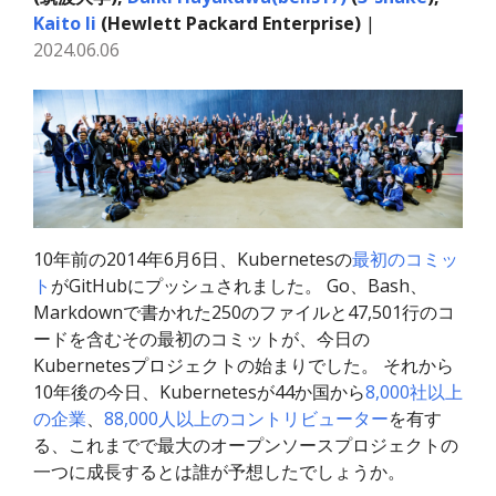
Kaito Ii
(Hewlett Packard Enterprise)
|
2024.06.06
10年前の2014年6月6日、Kubernetesの
最初のコミッ
ト
がGitHubにプッシュされました。 Go、Bash、
Markdownで書かれた250のファイルと47,501行のコ
ードを含むその最初のコミットが、今日の
Kubernetesプロジェクトの始まりでした。 それから
10年後の今日、Kubernetesが44か国から
8,000社以上
の企業
、
88,000人以上のコントリビューター
を有す
る、これまでで最大のオープンソースプロジェクトの
一つに成長するとは誰が予想したでしょうか。