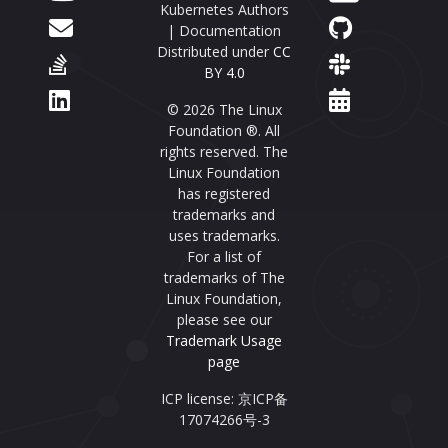
Kubernetes Authors
| Documentation
Distributed under
CC
BY 4.0
© 2026 The Linux
Foundation ®. All
rights reserved. The
Linux Foundation
has registered
trademarks and
uses trademarks.
For a list of
trademarks of The
Linux Foundation,
please see our
Trademark Usage
page
ICP license: 京ICP备
17074266号-3