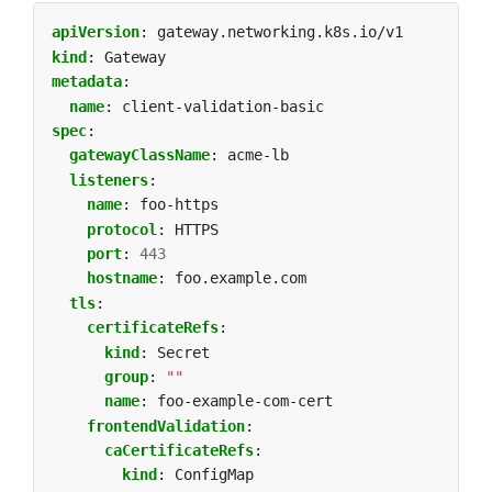
apiVersion
:
gateway.networking.k8s.io/v1
kind
:
Gateway
metadata
:
name
:
client-validation-basic
spec
:
gatewayClassName
:
acme-lb
listeners
:
name
:
foo-https
protocol
:
HTTPS
port
:
443
hostname
:
foo.example.com
tls
:
certificateRefs
:
kind
:
Secret
group
:
""
name
:
foo-example-com-cert
frontendValidation
:
caCertificateRefs
:
kind
:
ConfigMap