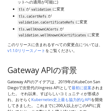
ットへの適用が可能に)
が
に変更
tls
validation
が
tls.caCertRefs
に変更
validation.caCertificateRefs
が
tls.wellKnownCACerts
に変更
validation.wellKnownCACertificates
このリリースに含まれるすべての変更点については、
v1.1.0リリースノート
をご覧ください。
Gateway APIの背景
Gateway APIのアイデアは、2019年のKubeCon San
Diegoで次世代のIngress APIとして
最初に提案
されま
した。 それ以来、すばらしいコミュニティが形成さ
れ、おそらく
Kubernetes史上最も協力的なAPI
を開発
してきました。 これまでに200人以上がこのAPIに貢