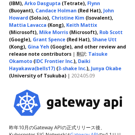
(IBM),
Arko Dasgupta
(Tetrate),
Flynn
(Buoyant),
Candace Holman
(Red Hat),
John
Howard
(Solo.io),
Christine Kim
(Isovalent),
Mattia Lavacca
(Kong),
Keith Mattix
(Microsoft),
Mike Morris
(Microsoft),
Rob Scott
(Google),
Grant Spence
(Red Hat),
Shane Utt
(Kong),
Gina Yeh
(Google), and other review and
release note contributors
| 翻訳:
Taisuke
Okamoto
(
IDC Frontier Inc.
),
Daiki
Hayakawa(bells17)
(
3-shake Inc.
),
Junya Okabe
(University of Tsukuba)
|
2024.05.09
昨年10月のGateway APIの正式リリース後、
Kubernetes SIG Networkは
Gateway API
のv1.1リリ