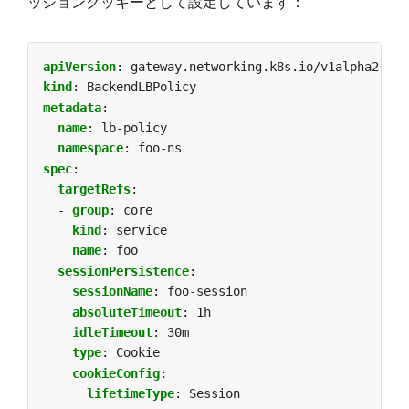
ッションクッキーとして設定しています：
apiVersion
:
gateway.networking.k8s.io/v1alpha2
kind
:
BackendLBPolicy
metadata
:
name
:
lb-policy
namespace
:
foo-ns
spec
:
targetRefs
:
- 
group
:
core
kind
:
service
name
:
foo
sessionPersistence
:
sessionName
:
foo-session
absoluteTimeout
:
1h
idleTimeout
:
30m
type
:
Cookie
cookieConfig
:
lifetimeType
:
Session