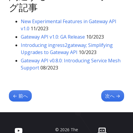
グ記事
New Experimental Features in Gateway API
v1.0
11/2023
Gateway API v1.0: GA Release
10/2023
Introducing ingress2gateway; Simplifying
Upgrades to Gateway API
10/2023
Gateway API v0.8.0: Introducing Service Mesh
Support
08/2023
←
前へ
次へ
→
© 2026 The