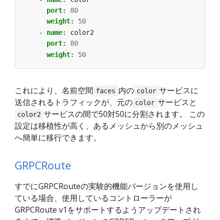
port
:
80
weight
:
50
- 
name
:
color2
port
:
80
weight
:
50
これにより、名前空間
内の
サービスに
faces
color
送信されるトラフィックが、元の
サービスと
color
サービスの間で50対50に分割されます。 この
color2
設定は移植性が高く、あるメッシュから別のメッシュ
へ簡単に移行できます。
GRPCRoute
すでにGRPCRouteの実験的機能バージョンを使用し
ている場合、使用しているコントローラーが
GRPCRoute v1をサポートするようアップデートされ