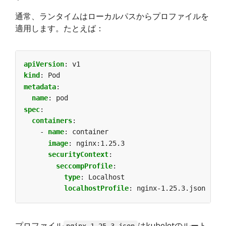
通常、ランタイムはローカルパスからプロファイルを
適用します。たとえば：
apiVersion
:
v1
kind
:
Pod
metadata
:
name
:
pod
spec
:
containers
:
- 
name
:
container
image
:
nginx:1.25.3
securityContext
:
seccompProfile
:
type
:
Localhost
localhostProfile
:
nginx-1.25.3.json
プロファイル
はkubeletのルート
nginx-1.25.3.json