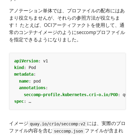
アノテーション単体では、プロファイルの配布にはあ
まり役立ちませんが、それらの参照方法が役立ちま
す！ たとえば、OCIアーティファクトを使用して、通
常のコンテナイメージのようにseccompプロファイル
を指定できるようになりました。
apiVersion
:
v1
kind
:
Pod
metadata
:
name
:
pod
annotations
:
seccomp-profile.kubernetes.cri-o.io/POD
:
quay.
spec
:
…
イメージ
には、実際のプロ
quay.io/crio/seccomp:v2
ファイル内容を含む
ファイルが含まれ
seccomp.json