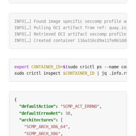
export
CONTAINER_ID
=
$(
sudo crictl ps --name contai
sudo crictl inspect 
$CONTAINER_ID
{
"defaultAction": 
"SCMP_ACT_ERRNO"
,
"defaultErrnoRet": 
38
,
"architectures": 
[
"SCMP_ARCH_X86_64"
,
"SCMP_ARCH_X86"
,