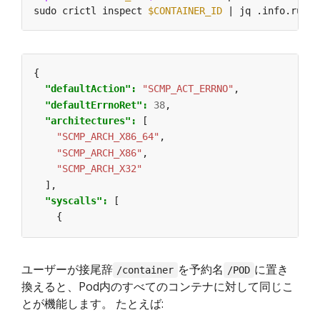
sudo crictl inspect 
$CONTAINER_ID
{
"defaultAction": 
"SCMP_ACT_ERRNO"
,
"defaultErrnoRet": 
38
,
"architectures": 
[
"SCMP_ARCH_X86_64"
,
"SCMP_ARCH_X86"
,
"SCMP_ARCH_X32"
],
"syscalls": 
[
{
ユーザーが接尾辞
を予約名
に置き
/container
/POD
換えると、Pod内のすべてのコンテナに対して同じこ
とが機能します。 たとえば: