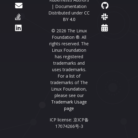
| Documentation
Distributed under
CC
BY 4.0
© 2026 The Linux
Foundation ®. All
rights reserved. The
Linux Foundation
has registered
trademarks and
uses trademarks.
For a list of
trademarks of The
Linux Foundation,
please see our
Trademark Usage
page
ICP license: 京ICP备
17074266号-3