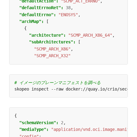
"defaultAction": 
"SCMP_ACT_ERRNO"
,
"defaultErrnoRet": 
38
,
"defaultErrno": 
"ENOSYS"
,
"archMap": 
[
{
"architecture": 
"SCMP_ARCH_X86_64"
,
"subArchitectures": 
[
"SCMP_ARCH_X86"
,
"SCMP_ARCH_X32"
# イメージのプレーンマニフェストを調べる
{
"schemaVersion": 
2
,
"mediaType": 
"application/vnd.oci.image.manifest
"config"
: