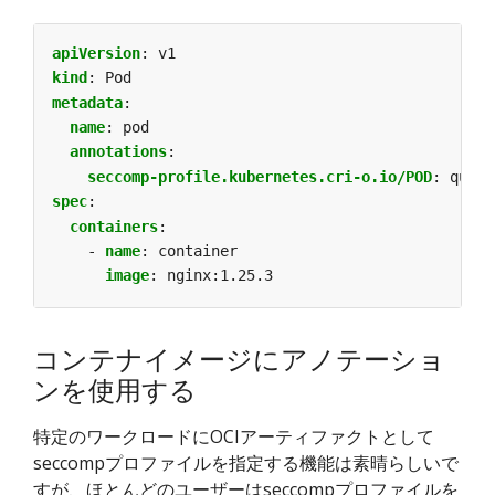
apiVersion
:
v1
kind
:
Pod
metadata
:
name
:
pod
annotations
:
seccomp-profile.kubernetes.cri-o.io/POD
:
quay.
spec
:
containers
:
- 
name
:
container
image
:
nginx:1.25.3
コンテナイメージにアノテーショ
ンを使用する
特定のワークロードにOCIアーティファクトとして
seccompプロファイルを指定する機能は素晴らしいで
すが、ほとんどのユーザーはseccompプロファイルを