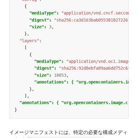
{
"mediaType": 
"application/vnd.cncf.seccomp-p
"digest": 
"sha256:ca3d163bab0553818272261405
"size": 
3
,
},
"layers"
:
[
{
"mediaType": 
"application/vnd.oci.image.la
"digest": 
"sha256:92d8ebfa89aa6dd752c6443c
"size": 
18853
,
"annotations": { "org.opencontainers.image
},
],
"annotations": { "org.opencontainers.image.creat
}
イメージマニフェストには、特定の必要な構成メディ