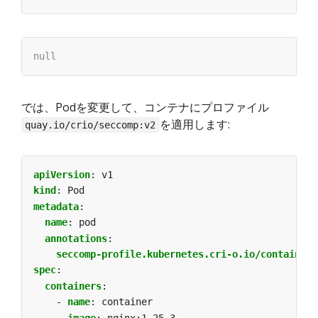
では、Podを変更して、コンテナにプロファイル
を適用します:
quay.io/crio/seccomp:v2
apiVersion
:
v1
kind
:
Pod
metadata
:
name
:
pod
annotations
:
seccomp-profile.kubernetes.cri-o.io/container
:
spec
:
containers
:
- 
name
:
container
image
:
nginx:1.25.3