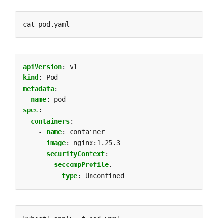
apiVersion
:
v1
kind
:
Pod
metadata
:
name
:
pod
spec
:
containers
:
- 
name
:
container
image
:
nginx:1.25.3
securityContext
:
seccompProfile
:
type
:
Unconfined