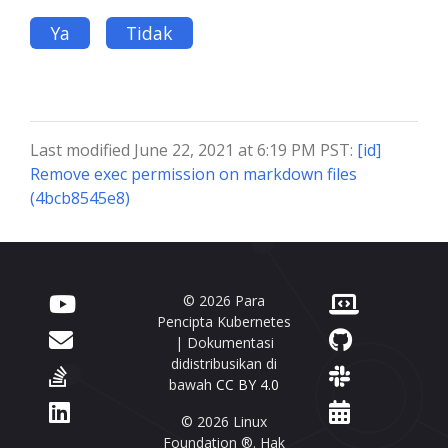
Ya
Tidak
Last modified June 22, 2021 at 6:19 PM PST:
[id]
Remove exec permission on markdown files
(4bcb8545e8)
© 2026 Para
Pencipta Kubernetes
| Dokumentasi
didistribusikan di
bawah
CC BY 4.0
© 2026 Linux
Foundation ®. Hak