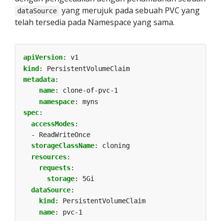
yang merujuk pada sebuah PVC yang
dataSource
telah tersedia pada Namespace yang sama.
apiVersion
:
v1
kind
:
PersistentVolumeClaim
metadata
:
name
:
clone-of-pvc-1
namespace
:
myns
spec
:
accessModes
:
- ReadWriteOnce
storageClassName
:
cloning
resources
:
requests
:
storage
:
5Gi
dataSource
:
kind
:
PersistentVolumeClaim
name
:
pvc-1