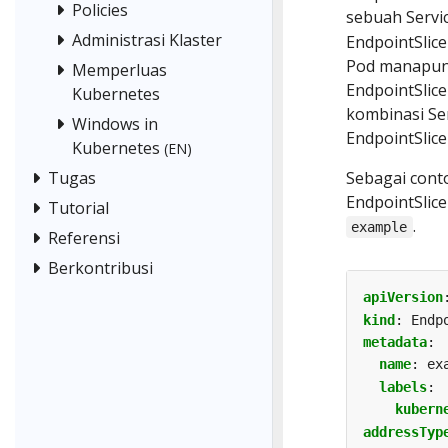
Policies
sebuah Servi
Administrasi Klaster
EndpointSlice
Pod manapun 
Memperluas
EndpointSli
Kubernetes
kombinasi Se
Windows in
EndpointSlic
Kubernetes
(EN)
Tugas
Sebagai cont
EndpointSlic
Tutorial
.
example
Referensi
Berkontribusi
apiVersion
kind
:
Endp
metadata
:
name
:
ex
labels
:
kubern
addressTyp