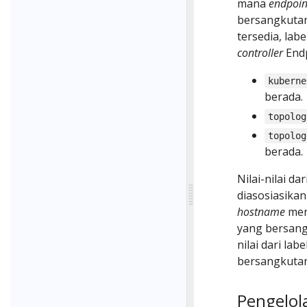
mana
endpoin
bersangkutan,
tersedia, lab
controller
Endp
kuberne
berada.
topolog
topolog
berada.
Nilai-nilai da
diasosiasika
hostname
mer
yang bersang
nilai dari l
bersangkutan
Pengelol