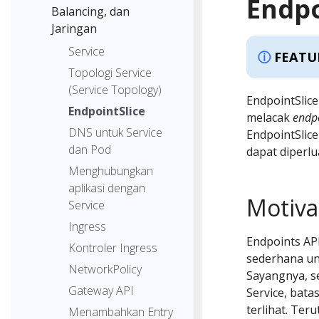
Endpo
Balancing, dan
Jaringan
Service
FEATU
Topologi Service
(Service Topology)
EndpointSlic
EndpointSlice
melacak
endp
DNS untuk Service
EndpointSlice
dan Pod
dapat diperl
Menghubungkan
aplikasi dengan
Motiva
Service
Ingress
Endpoints AP
Kontroler Ingress
sederhana u
NetworkPolicy
Sayangnya, s
Gateway API
Service, bata
terlihat. Ter
Menambahkan Entry