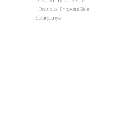
Ukuran EndpointSlice
Distribusi EndpointSlice
Selanjutnya