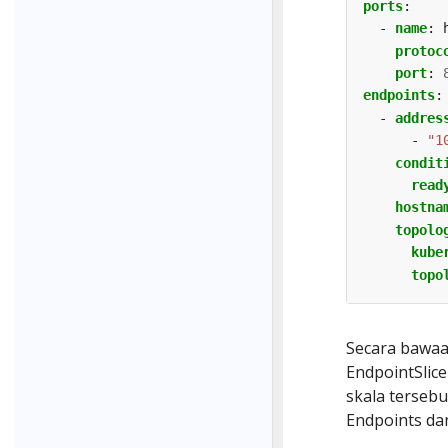
ports
:
- 
name
:
protoc
port
:
endpoints
:
- 
addres
- 
"1
condit
read
hostna
topolo
kube
topo
Secara bawaan
EndpointSlice
skala terseb
Endpoints dan