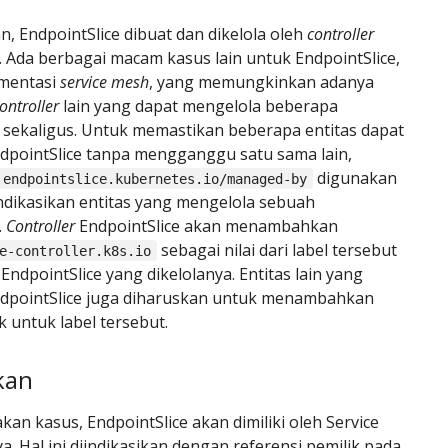
, EndpointSlice dibuat dan dikelola oleh
controller
. Ada berbagai macam kasus lain untuk EndpointSlice,
ementasi
service mesh
, yang memungkinkan adanya
ontroller
lain yang dapat mengelola beberapa
e sekaligus. Untuk memastikan beberapa entitas dapat
dpointSlice tanpa mengganggu satu sama lain,
digunakan
endpointslice.kubernetes.io/managed-by
dikasikan entitas yang mengelola sebuah
.
Controller
EndpointSlice akan menambahkan
sebagai nilai dari label tersebut
e-controller.k8s.io
EndpointSlice yang dikelolanya. Entitas lain yang
dpointSlice juga diharuskan untuk menambahkan
k untuk label tersebut.
kan
an kasus, EndpointSlice akan dimiliki oleh Service
ya. Hal ini diindikasikan dengan referensi pemilik pada