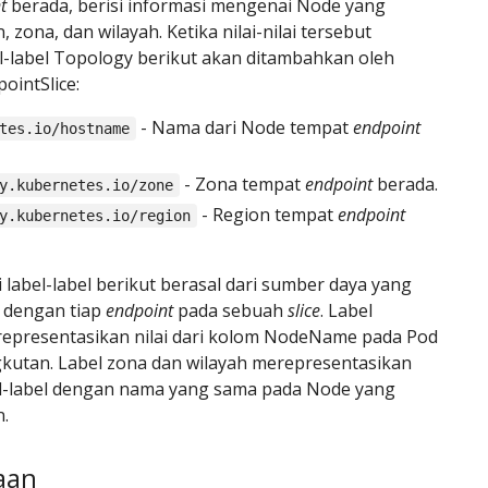
t
berada, berisi informasi mengenai Node yang
 zona, dan wilayah. Ketika nilai-nilai tersebut
el-label Topology berikut akan ditambahkan oleh
ointSlice:
- Nama dari Node tempat
endpoint
tes.io/hostname
- Zona tempat
endpoint
berada.
y.kubernetes.io/zone
- Region tempat
endpoint
y.kubernetes.io/region
ri label-label berikut berasal dari sumber daya yang
n dengan tiap
endpoint
pada sebuah
slice
. Label
epresentasikan nilai dari kolom NodeName pada Pod
kutan. Label zona dan wilayah merepresentasikan
abel-label dengan nama yang sama pada Node yang
.
aan