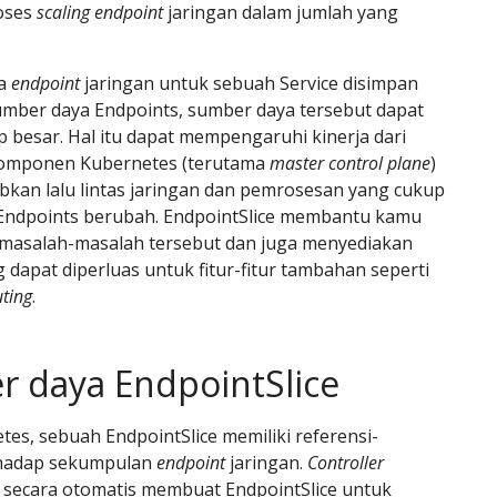
oses
scaling
endpoint
jaringan dalam jumlah yang
ua
endpoint
jaringan untuk sebuah Service disimpan
umber daya Endpoints, sumber daya tersebut dapat
 besar. Hal itu dapat mempengaruhi kinerja dari
mponen Kubernetes (terutama
master control plane
)
kan lalu lintas jaringan dan pemrosesan yang cukup
 Endpoints berubah. EndpointSlice membantu kamu
masalah-masalah tersebut dan juga menyediakan
 dapat diperluas untuk fitur-fitur tambahan seperti
uting
.
 daya EndpointSlice
es, sebuah EndpointSlice memiliki referensi-
rhadap sekumpulan
endpoint
jaringan.
Controller
e secara otomatis membuat EndpointSlice untuk