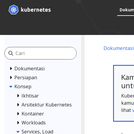
Dokum
Dokumentasi
Dokumentasi
Kam
Persiapan
unt
Konsep
Kuber
Ikhtisar
kamu 
Arsitektur Kubernetes
lihat
Kontainer
Workloads
Services, Load