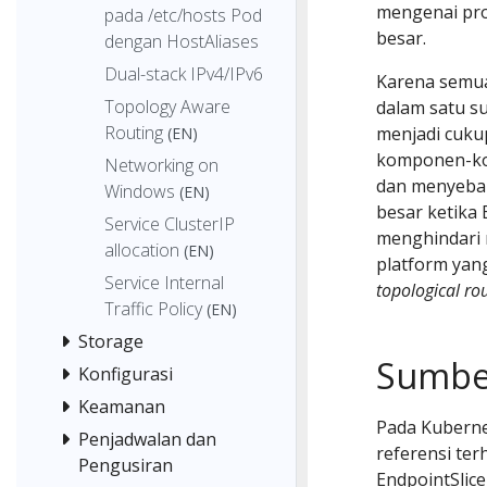
mengenai pr
pada /etc/hosts Pod
besar.
dengan HostAliases
Dual-stack IPv4/IPv6
Karena sem
Topology Aware
dalam satu s
Routing
menjadi cukup
(EN)
komponen-ko
Networking on
dan menyebab
Windows
(EN)
besar ketika
Service ClusterIP
menghindari 
allocation
(EN)
platform yang
Service Internal
topological ro
Traffic Policy
(EN)
Storage
Sumber
Konfigurasi
Keamanan
Pada Kubernet
Penjadwalan dan
referensi te
Pengusiran
EndpointSlic