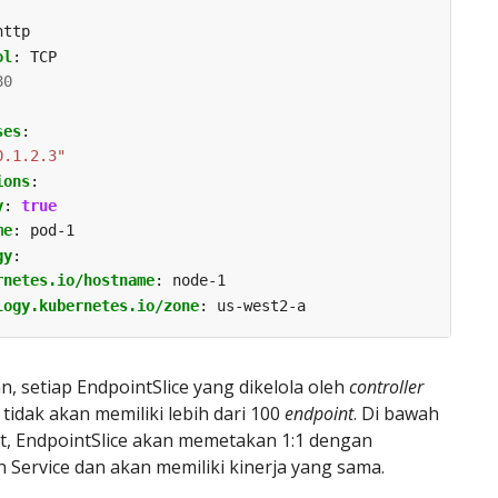
http
ol
:
TCP
80
ses
:
0.1.2.3"
ions
:
y
:
true
me
:
pod-1
gy
:
rnetes.io/hostname
:
node-1
logy.kubernetes.io/zone
:
us-west2-a
, setiap EndpointSlice yang dikelola oleh
controller
 tidak akan memiliki lebih dari 100
endpoint
. Di bawah
ut, EndpointSlice akan memetakan 1:1 dengan
 Service dan akan memiliki kinerja yang sama.