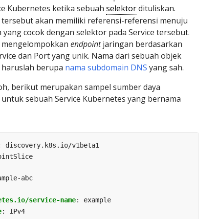
ce Kubernetes ketika sebuah
selektor
dituliskan.
 tersebut akan memiliki referensi-referensi menuju
yang cocok dengan selektor pada Service tersebut.
ce mengelompokkan
endpoint
jaringan berdasarkan
rvice dan Port yang unik. Nama dari sebuah objek
e haruslah berupa
nama subdomain DNS
yang sah.
oh, berikut merupakan sampel sumber daya
e untuk sebuah Service Kubernetes yang bernama
:
discovery.k8s.io/v1beta1
ointSlice
ample-abc
etes.io/service-name
:
example
e
:
IPv4