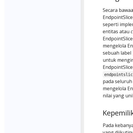
Secara bawaan
EndpointSlice
seperti impl
entitas atau
c
EndpointSlic
mengelola En
sebuah label
untuk mengin
EndpointSlice
endpointslic
pada seluruh 
mengelola En
nilai yang uni
Kepemili
Pada kebanyak
yang diikutin