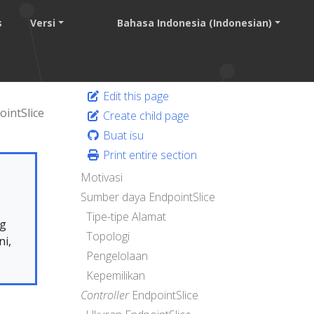
s
Versi
Bahasa Indonesia (Indonesian)
Edit this page
ointSlice
Create child page
Buat isu
Print entire section
Motivasi
Sumber daya EndpointSlice
Tipe-tipe Alamat
ng
Topologi
ni,
Pengelolaan
Kepemilikan
Controller
EndpointSlice