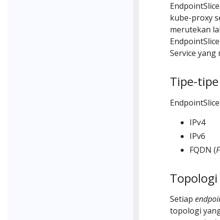
EndpointSlic
kube-proxy s
merutekan lalu
EndpointSlic
Service yang 
Tipe-tip
EndpointSlice
IPv4
IPv6
FQDN (
F
Topologi
Setiap
endpoi
topologi yang