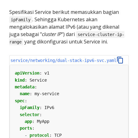
Spesifikasi Service berikut memasukkan bagian
. Sehingga Kubernetes akan
ipFamily
mengalokasikan alamat IPv6 (atau yang dikenal
juga sebagai "
cluster IP
") dari
service-cluster-ip-
yang dikonfigurasi untuk Service ini.
range
service/networking/dual-stack-ipv6-svc.yaml
apiVersion
:
v1
kind
:
Service
metadata
:
name
:
my-service
spec
:
ipFamily
:
IPv6
selector
:
app
:
MyApp
ports
:
- 
protocol
:
TCP