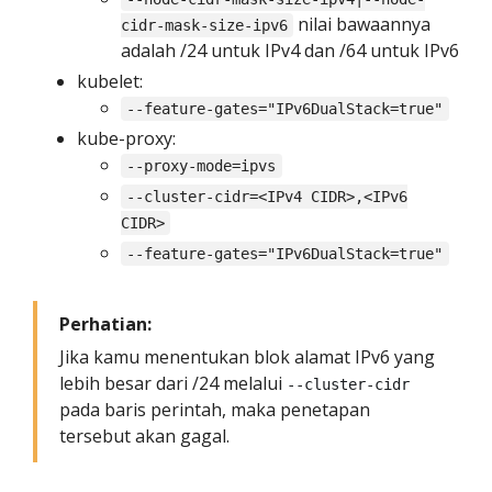
nilai bawaannya
cidr-mask-size-ipv6
adalah /24 untuk IPv4 dan /64 untuk IPv6
kubelet:
--feature-gates="IPv6DualStack=true"
kube-proxy:
--proxy-mode=ipvs
--cluster-cidr=<IPv4 CIDR>,<IPv6
CIDR>
--feature-gates="IPv6DualStack=true"
Perhatian:
Jika kamu menentukan blok alamat IPv6 yang
lebih besar dari /24 melalui
--cluster-cidr
pada baris perintah, maka penetapan
tersebut akan gagal.