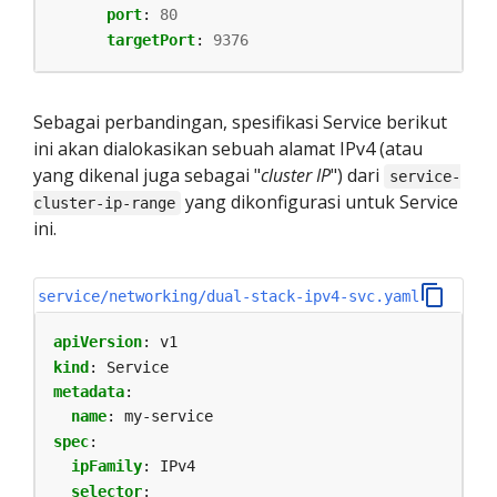
port
:
80
targetPort
:
9376
Sebagai perbandingan, spesifikasi Service berikut
ini akan dialokasikan sebuah alamat IPv4 (atau
yang dikenal juga sebagai "
cluster IP
") dari
service-
yang dikonfigurasi untuk Service
cluster-ip-range
ini.
service/networking/dual-stack-ipv4-svc.yaml
apiVersion
:
v1
kind
:
Service
metadata
:
name
:
my-service
spec
:
ipFamily
:
IPv4
selector
: