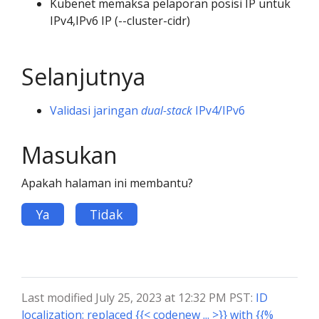
Kubenet memaksa pelaporan posisi IP untuk
IPv4,IPv6 IP (--cluster-cidr)
Selanjutnya
Validasi jaringan
dual-stack
IPv4/IPv6
Masukan
Apakah halaman ini membantu?
Ya
Tidak
Last modified July 25, 2023 at 12:32 PM PST:
ID
localization: replaced {{< codenew ... >}} with {{%