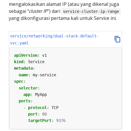
mengalokasikan alamat IP (atau yang dikenal juga
sebagai "
cluster IP
") dari
service-cluster-ip-range
yang dikonfigurasi pertama kali untuk Service ini.
service/networking/dual-stack-default-
svc.yaml
apiVersion
:
v1
kind
:
Service
metadata
:
name
:
my-service
spec
:
selector
:
app
:
MyApp
ports
:
- 
protocol
:
TCP
port
:
80
targetPort
:
9376