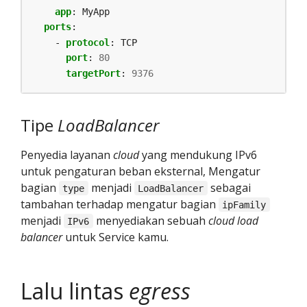
app
:
MyApp
ports
:
- 
protocol
:
TCP
port
:
80
targetPort
:
9376
Tipe
LoadBalancer
Penyedia layanan
cloud
yang mendukung IPv6
untuk pengaturan beban eksternal, Mengatur
bagian
menjadi
sebagai
type
LoadBalancer
tambahan terhadap mengatur bagian
ipFamily
menjadi
menyediakan sebuah
cloud load
IPv6
balancer
untuk Service kamu.
Lalu lintas
egress