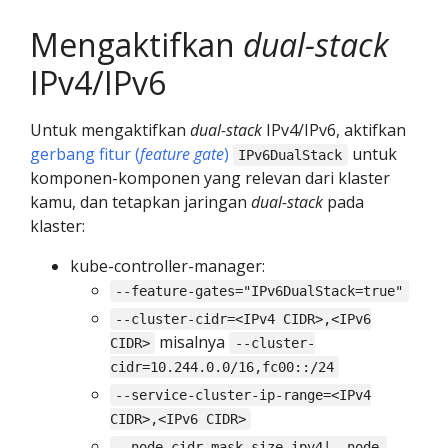
Mengaktifkan
dual-stack
IPv4/IPv6
Untuk mengaktifkan
dual-stack
IPv4/IPv6, aktifkan
gerbang fitur (
feature gate
)
untuk
IPv6DualStack
komponen-komponen yang relevan dari klaster
kamu, dan tetapkan jaringan
dual-stack
pada
klaster:
kube-controller-manager:
--feature-gates="IPv6DualStack=true"
--cluster-cidr=<IPv4 CIDR>,<IPv6
misalnya
CIDR>
--cluster-
cidr=10.244.0.0/16,fc00::/24
--service-cluster-ip-range=<IPv4
CIDR>,<IPv6 CIDR>
--node-cidr-mask-size-ipv4|--node-