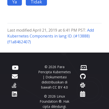
Ya
Tidak
Last modified April 21, 2019 at 6:41 PM PST:
Add
Kubernetes Components in lang ID. (#13888)
(f1a8462407)
© 2026 Para
Pencipta Kubernetes
| Dokumentasi
didistribusikan di
bawah
CC BY 4.0
© 2026 Linux
Foundation ®. Hak
cipta dilindungi.