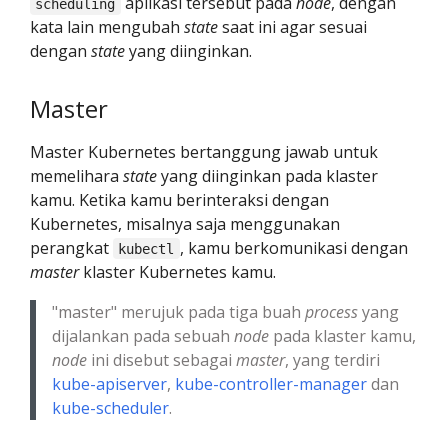
aplikasi tersebut pada
node
, dengan
scheduling
kata lain mengubah
state
saat ini agar sesuai
dengan
state
yang diinginkan.
Master
Master Kubernetes bertanggung jawab untuk
memelihara
state
yang diinginkan pada klaster
kamu. Ketika kamu berinteraksi dengan
Kubernetes, misalnya saja menggunakan
perangkat
, kamu berkomunikasi dengan
kubectl
master
klaster Kubernetes kamu.
"master" merujuk pada tiga buah
process
yang
dijalankan pada sebuah
node
pada klaster kamu,
node
ini disebut sebagai
master
, yang terdiri
kube-apiserver
,
kube-controller-manager
dan
kube-scheduler
.