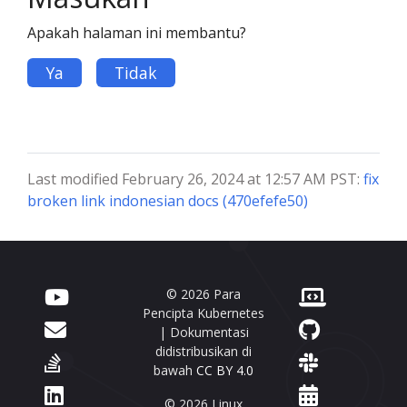
Apakah halaman ini membantu?
Ya
Tidak
Last modified February 26, 2024 at 12:57 AM PST:
fix
broken link indonesian docs (470efefe50)
© 2026 Para
Pencipta Kubernetes
| Dokumentasi
didistribusikan di
bawah
CC BY 4.0
© 2026 Linux