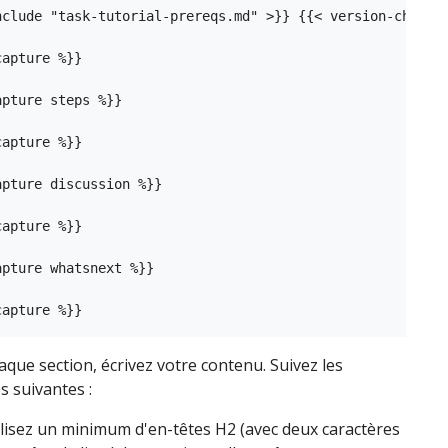
nclude "task-tutorial-prereqs.md" >}} {{< version-check >
apture %}}

pture steps %}}

apture %}}

apture discussion %}}

apture %}}

pture whatsnext %}}

que section, écrivez votre contenu. Suivez les
es suivantes :
ilisez un minimum d'en-têtes H2 (avec deux caractères