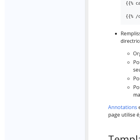
{{% ca
Rempliss
directric
Or
Po
se
Po
Po
ma
Annotations
e
page utilise 
Templa