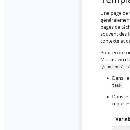
Une page de 
généralement
pages de tâch
souvent des l
contexte et d
Pour écrire u
Markdown dan
/content/fr/
Dans l'e
.
task
Dans le 
requises
Varia