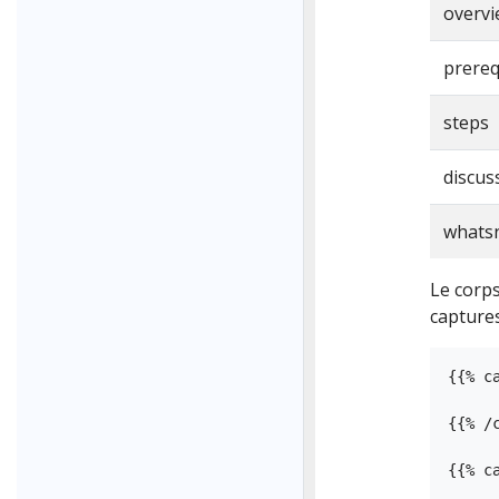
overv
prereq
steps
discus
whats
Le corps
captures
{{% ca
{{% /c
{{% c