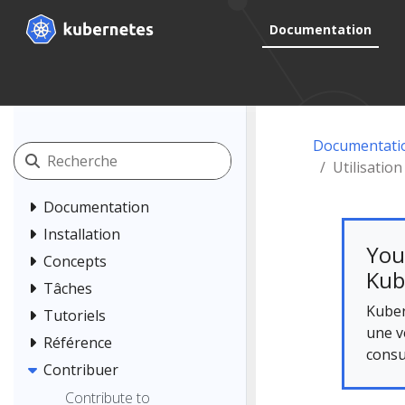
Documentation
Documentati
Utilisatio
Documentation
Installation
You
Concepts
Kub
Tâches
Kuber
Tutoriels
une v
Référence
consu
Contribuer
Contribute to