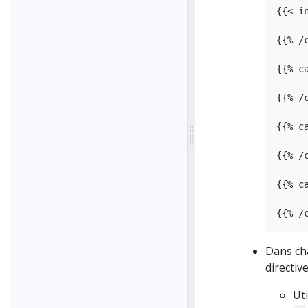
{{< i
{{% /c
{{% ca
{{% /c
{{% c
{{% /c
{{% ca
Dans cha
directiv
Ut