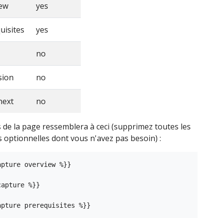
iew
yes
uisites
yes
no
sion
no
next
no
 de la page ressemblera à ceci (supprimez toutes les
 optionnelles dont vous n'avez pas besoin) :
pture overview %}}

apture %}}

apture prerequisites %}}
