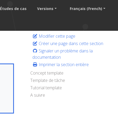
Études de cas
Versions
Français (French)
Modifier cette page
Créer une page dans cette section
Signaler un problème dans la
documentation
Imprimer la section entière
Concept template
Template de tâche
Tutorial template
A suivre