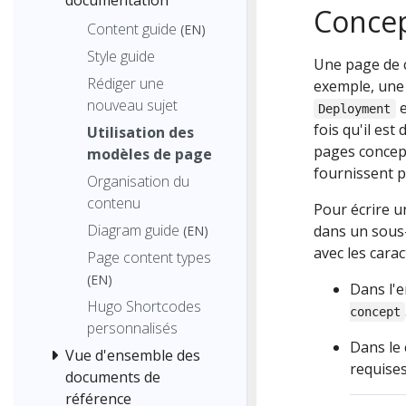
documentation
Concep
Content guide
(EN)
Style guide
Une page de c
Rédiger une
exemple, une 
nouveau sujet
e
Deployment
fois qu'il es
Utilisation des
pages concept
modèles de page
fournissent pl
Organisation du
contenu
Pour écrire u
Diagram guide
dans un sous
(EN)
avec les carac
Page content types
(EN)
Dans l'e
Hugo Shortcodes
concept
personnalisés
Dans le 
Vue d'ensemble des
requises
documents de
référence