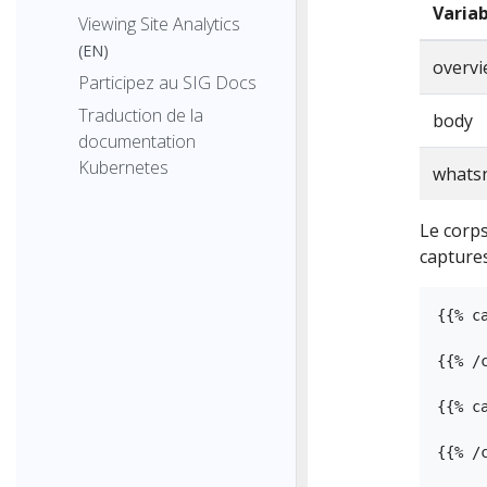
Varia
Viewing Site Analytics
(EN)
overv
Participez au SIG Docs
Traduction de la
body
documentation
Kubernetes
whats
Le corps
captures
{{% ca
{{% /c
{{% ca
{{% /c