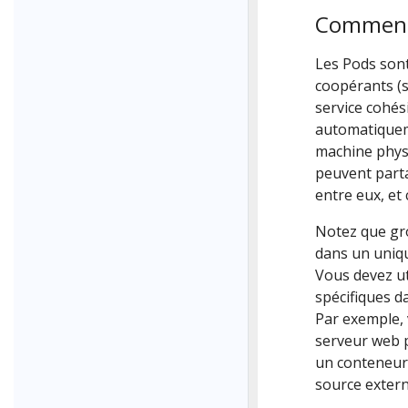
Comment 
Les Pods son
coopérants (
service cohé
automatiquem
machine physi
peuvent part
entre eux, et
Notez que gro
dans un uniqu
Vous devez ut
spécifiques d
Par exemple,
serveur web p
un conteneur 
source exter