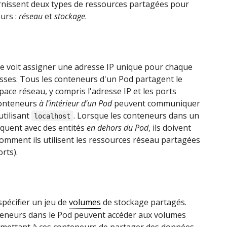
rnissent deux types de ressources partagées pour
urs :
réseau
et
stockage
.
e voit assigner une adresse IP unique pour chaque
esses. Tous les conteneurs d'un Pod partagent le
e réseau, y compris l'adresse IP et les ports
conteneurs
à l'intérieur d'un Pod
peuvent communiquer
utilisant
. Lorsque les conteneurs dans un
localhost
uent avec des entités
en dehors du Pod
, ils doivent
mment ils utilisent les ressources réseau partagées
rts).
pécifier un jeu de
volumes
de stockage partagés.
teneurs dans le Pod peuvent accéder aux volumes
rmettant à ces conteneurs de partager des données.