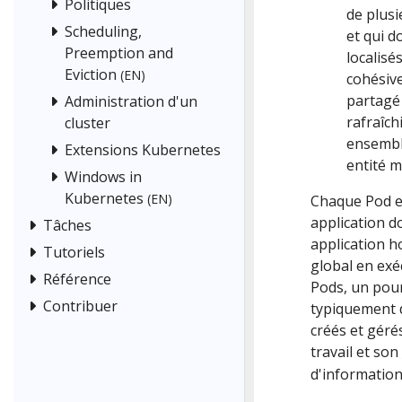
Politiques
de plusi
Scheduling,
et qui d
Preemption and
localisé
Eviction
(EN)
cohésive
partagé 
Administration d'un
rafraîch
cluster
ensembl
Extensions Kubernetes
entité m
Windows in
Kubernetes
(EN)
Chaque Pod es
application do
Tâches
application h
Tutoriels
global en exé
Référence
Pods, un pour
Contribuer
typiquement
créés et géré
travail et son
d'information