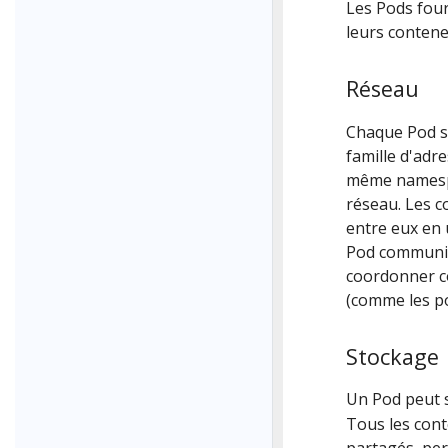
Les Pods fou
leurs contene
Réseau
Chaque Pod s
famille d'adr
même namespac
réseau. Les 
entre eux en 
Pod communiq
coordonner co
(comme les po
Stockage
Un Pod peut s
Tous les con
partagés, pe