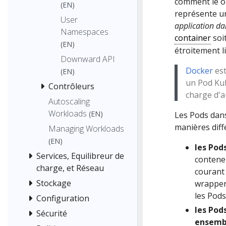
comment le ou
(EN)
représente u
User
application d
Namespaces
container
soi
(EN)
étroitement l
Downward API
Docker
est
(EN)
un Pod Ku
Contrôleurs
charge d'
Autoscaling
Workloads
(EN)
Les Pods dans
manières diff
Managing Workloads
(EN)
les Pod
Services, Equilibreur de
conteneu
charge, et Réseau
courant
Stockage
wrapper
les Pods
Configuration
les Pod
Sécurité
ensemb