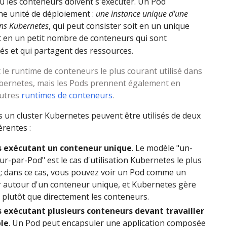
 les conteneurs doivent s'exécuter. Un Pod
ne unité de déploiement :
une instance unique d'une
ans Kubernetes
, qui peut consister soit en un unique
t en un petit nombre de conteneurs qui sont
iés et qui partagent des ressources.
 le runtime de conteneurs le plus courant utilisé dans
bernetes, mais les Pods prennent également en
autres
runtimes de conteneurs
.
 un cluster Kubernetes peuvent être utilisés de deux
érentes :
s exécutant un conteneur unique
. Le modèle "un-
r-par-Pod" est le cas d'utilisation Kubernetes le plus
 ; dans ce cas, vous pouvez voir un Pod comme un
 autour d'un conteneur unique, et Kubernetes gère
 plutôt que directement les conteneurs.
s exécutant plusieurs conteneurs devant travailler
le
. Un Pod peut encapsuler une application composée