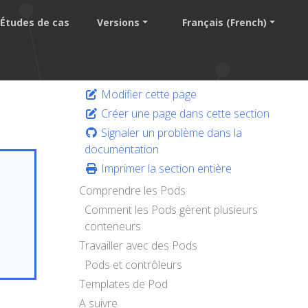
Études de cas
Versions
Français (French)
Modifier cette page
Créer une page dans cette section
Signaler un problème dans la
documentation
Imprimer la section entière
Comprendre les Pods
Comment les Pods gèrent plusieurs
conteneurs
Travailler avec des Pods
Pods et contrôleurs
Templates de Pod
A suivre