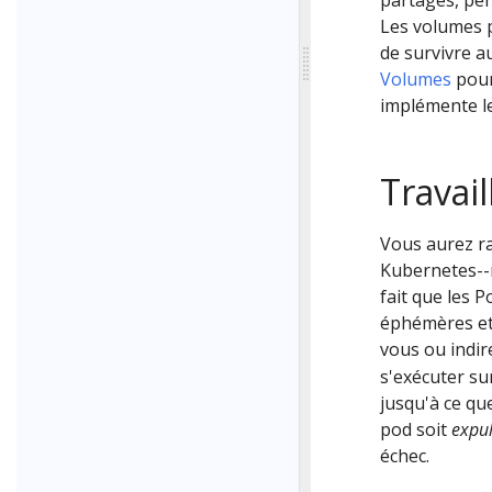
Les volumes 
de survivre a
Volumes
pour
implémente l
Travai
Vous aurez ra
Kubernetes--
fait que les 
éphémères et 
vous ou indi
s'exécuter s
jusqu'à ce que
pod soit
expu
échec.