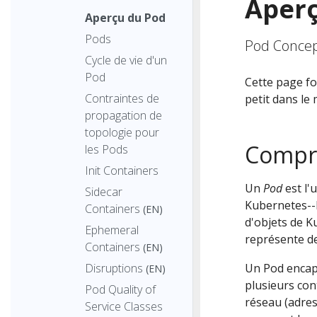
Aperç
Aperçu du Pod
Pods
Pod Concep
Cycle de vie d'un
Pod
Cette page f
Contraintes de
petit dans le
propagation de
topologie pour
Compre
les Pods
Init Containers
Un
Pod
est l'
Sidecar
Kubernetes--l'
Containers
(EN)
d'objets de K
Ephemeral
représente de
Containers
(EN)
Un Pod encaps
Disruptions
(EN)
plusieurs con
Pod Quality of
réseau (adres
Service Classes