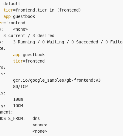
tor:	
tier
=
frontend,tier in 
(
frontend
)
:		
app
=
er
=
cas:	
3
 current / 
3
Pods Status:	
3
 Running / 
0
 Waiting / 
0
 Succeeded / 
0
      
app
=
tier
=