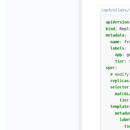
controllers/
apiVersion
kind
:
Repl
metadata
:
name
:
fr
labels
:
app
:
g
tier
:
spec
:
# modify
replicas
selector
matchL
tier
template
metada
labe
ti