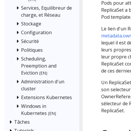
Pods pour att
Services, Equilibreur de
ReplicaSet a 
charge, et Réseau
Pod template
Stockage
Le lien d'un R
Configuration
metadata.ow
Sécurité
lequel il est
leurs propres 
Politiques
leur propre c
Scheduling,
ReplicaSet con
Preemption and
de ces dernier
Eviction
(EN)
Administration d'un
Un ReplicaSet
cluster
son selecteur
OwnerReferenc
Extensions Kubernetes
sélecteur de 
Windows in
ReplicaSet.
Kubernetes
(EN)
Tâches
Tutoriels