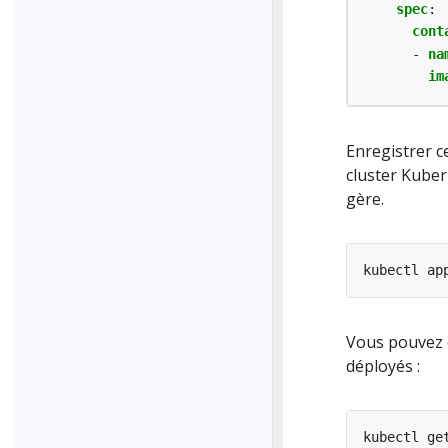
spec
:
cont
- 
na
im
Enregistrer 
cluster Kubern
gère.
Vous pouvez e
déployés :