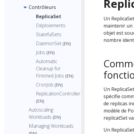
Repli
Contrôleurs
ReplicaSet
Un ReplicaSet
Déploiements
maintenir un
objet est souv
StatefulSets
nombre ident
DaemonSet
(EN)
Jobs
(EN)
Comme
Automatic
Cleanup for
foncti
Finished Jobs
(EN)
CronJob
(EN)
Un ReplicaSet
ReplicationController
spécifie comm
(EN)
de replicas i
Autoscaling
modèle de Pod
Workloads
(EN)
replicatSet v
Managing Workloads
Un ReplicaSet
(EN)