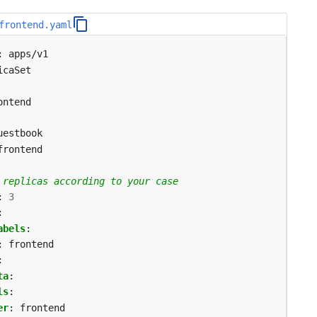
frontend.yaml
:
apps/v1
icaSet
ontend
uestbook
frontend
 replicas according to your case
:
3
:
abels
:
:
frontend
:
ta
:
ls
:
er
:
frontend