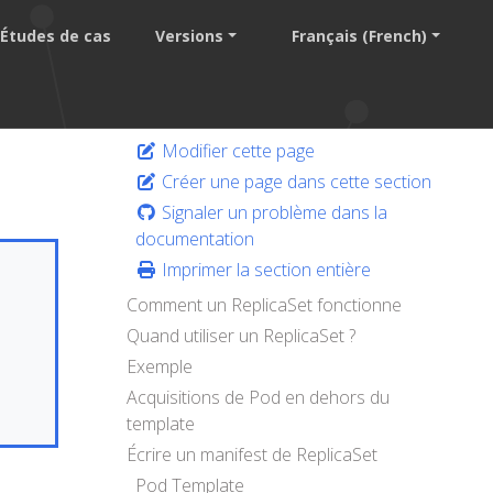
Études de cas
Versions
Français (French)
Modifier cette page
Créer une page dans cette section
Signaler un problème dans la
documentation
Imprimer la section entière
Comment un ReplicaSet fonctionne
Quand utiliser un ReplicaSet ?
Exemple
Acquisitions de Pod en dehors du
template
Écrire un manifest de ReplicaSet
Pod Template