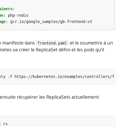
ainers
:
me
:
php-redis
age
:
gcr.io/google_samples/gb-frontend:v3
ce manifeste dans
et le soumettre à un
frontend.yaml
etes va créer le ReplicaSet défini et les pods qu’il
nsuite récupérer les ReplicaSets actuellement