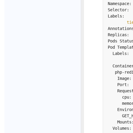
Selec
Labels
ti
Repli
  Labels: 