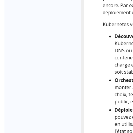
encore. Par e
déploiement c
Kubernetes vo
Découve
Kuberne
DNS ou e
conteneu
charge e
soit stab
Orchest
monter 
choix, t
public, 
Déploie
pouvez d
en utili
l'état s