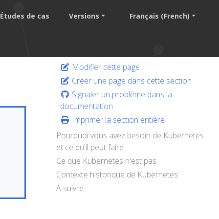
Études de cas
Versions
Français (French)
Modifier cette page
Créer une page dans cette section
Signaler un problème dans la
documentation
Imprimer la section entière
Pourquoi vous avez besoin de Kubernetes
et ce qu'il peut faire
Ce que Kubernetes n'est pas
Contexte historique de Kubernetes
A suivre