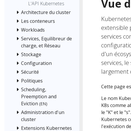
Vue 
L'API Kubernetes
Architecture du cluster
Kubernetes
Les conteneurs
extensible 
Workloads
services con
Services, Equilibreur de
configurati
charge, et Réseau
d'un écosys
Stockage
services, l
Configuration
largement 
Sécurité
Politiques
Cette page e
Scheduling,
Preemption and
Le nom Kubern
Eviction
(EN)
K8s comme abr
Administration d'un
le "K" et le 
cluster
Kubernetes 
l'exécution d
Extensions Kubernetes