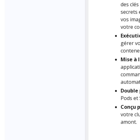
des clés
secrets 
vos imag
votre co
Exécuti
gérer vo
conteneu
Mise à 
applicat
commande
automati
Double 
Pods et 
Conçu p
votre cl
amont.