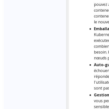
pouvez 
contene
conteneu
le nouv
Emball
Kubernet
exécuter
combien
besoin. 
nœuds po
Auto-g
échouent
réponden
l'utilis
sont pas
Gestion
vous per
sensible