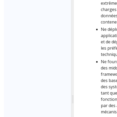
extrêmem
charges 
données.
conteneu
Ne déplo
applicat
et de dé
les préf
techniqu
Ne fourn
des mid
framewo
des base
des syst
tant que
fonction
par des 
mécanis