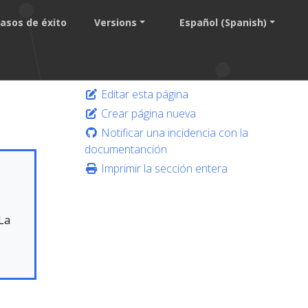
asos de éxito
Versions
Español (Spanish)
Editar esta página
Crear página nueva
Notificar una incidencia con la
documentanción
Imprimir la sección entera
La