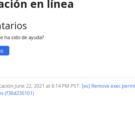
ción en línea
tarios
le ha sido de ayuda?
o
cación June 22, 2021 at 6:14 PM PST:
[es] Remove exec permi
es (f36d230101)