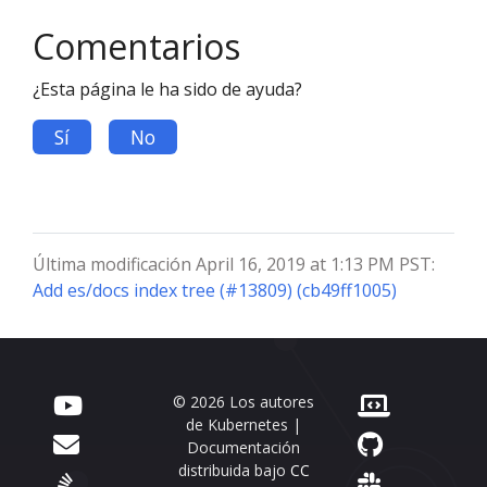
Comentarios
¿Esta página le ha sido de ayuda?
Sí
No
Última modificación April 16, 2019 at 1:13 PM PST:
Add es/docs index tree (#13809) (cb49ff1005)
© 2026 Los autores
de Kubernetes |
Documentación
distribuida bajo
CC