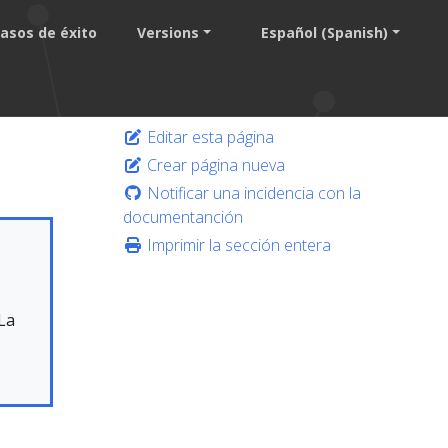
asos de éxito
Versions
Español (Spanish)
Editar esta página
Crear página nueva
Notificar una incidencia con la
documentanción
Imprimir la sección entera
La