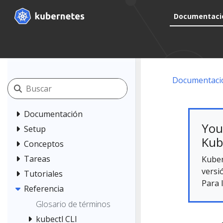
Documentaci
Documentaci
Documentación
You
Setup
Kub
Conceptos
Tareas
Kuber
versi
Tutoriales
Para 
Referencia
Glosario de términos
kubectl CLI