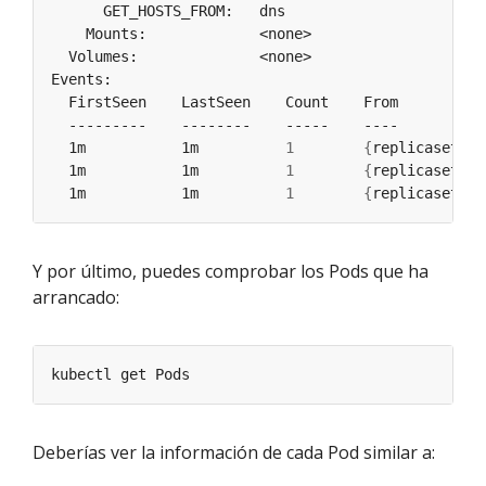
  1m           1m          
1
{
replicaset-co
  1m           1m          
1
{
replicaset-co
  1m           1m          
1
{
replicaset-co
Y por último, puedes comprobar los Pods que ha
arrancado:
Deberías ver la información de cada Pod similar a: