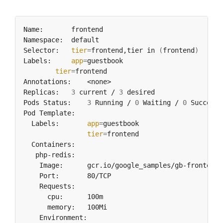
Selector:	
tier
=
frontend,tier in 
(
frontend
)
Labels:		
app
=
tier
=
Replicas:	
3
 current / 
3
Pods Status:	
3
 Running / 
0
 Waiting / 
0
 Succeede
  Labels:       
app
=
tier
=