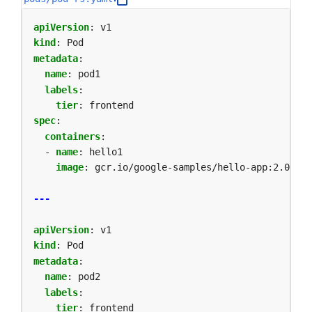
apiVersion
:
v1
kind
:
Pod
metadata
:
name
:
pod1
labels
:
tier
:
frontend
spec
:
containers
:
- 
name
:
hello1
image
:
gcr.io/google-samples/hello-app:2.0
---
apiVersion
:
v1
kind
:
Pod
metadata
:
name
:
pod2
labels
:
tier
:
frontend