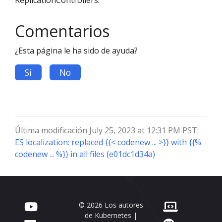
ReplicationControllers.
Comentarios
¿Esta página le ha sido de ayuda?
Sí
No
Última modificación July 25, 2023 at 12:31 PM PST:
ES localization: replaced {{< codenew ... >}} with {{%
codenew ... %}} in all files (e01dc1d34a)
© 2026 Los autores
de Kubernetes |