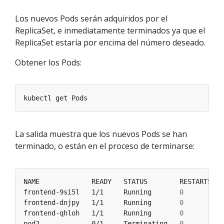
Los nuevos Pods serán adquiridos por el
ReplicaSet, e inmediatamente terminados ya que el
ReplicaSet estaría por encima del número deseado.
Obtener los Pods:
La salida muestra que los nuevos Pods se han
terminado, o están en el proceso de terminarse:
frontend-9si5l   1/1     Running       
0
frontend-dnjpy   1/1     Running       
0
frontend-qhloh   1/1     Running       
0
pod2             0/1     Terminating   
0