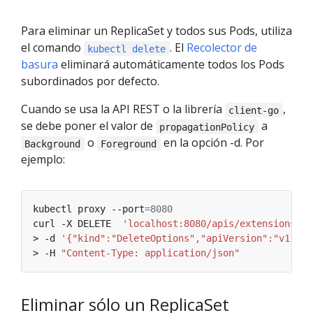
Para eliminar un ReplicaSet y todos sus Pods, utiliza
el comando
. El
Recolector de
kubectl delete
basura
eliminará automáticamente todos los Pods
subordinados por defecto.
Cuando se usa la API REST o la librería
,
client-go
se debe poner el valor de
a
propagationPolicy
o
en la opción -d. Por
Background
Foreground
ejemplo:
kubectl proxy --port
=
8080
curl -X DELETE  
'localhost:8080/apis/extensions/v1
> -d 
'{"kind":"DeleteOptions","apiVersion":"v1","p
> -H 
"Content-Type: application/json"
Eliminar sólo un ReplicaSet