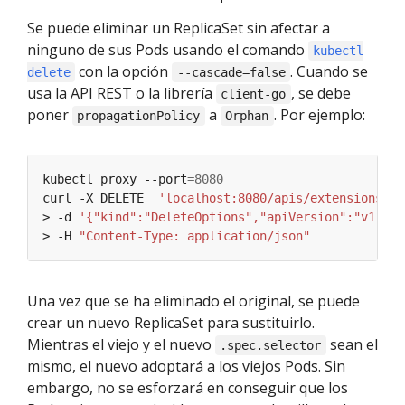
Se puede eliminar un ReplicaSet sin afectar a
ninguno de sus Pods usando el comando
kubectl
con la opción
. Cuando se
delete
--cascade=false
usa la API REST o la librería
, se debe
client-go
poner
a
. Por ejemplo:
propagationPolicy
Orphan
kubectl proxy --port
=
8080
curl -X DELETE  
'localhost:8080/apis/extensions/v1
> -d 
'{"kind":"DeleteOptions","apiVersion":"v1","p
> -H 
"Content-Type: application/json"
Una vez que se ha eliminado el original, se puede
crear un nuevo ReplicaSet para sustituirlo.
Mientras el viejo y el nuevo
sean el
.spec.selector
mismo, el nuevo adoptará a los viejos Pods. Sin
embargo, no se esforzará en conseguir que los