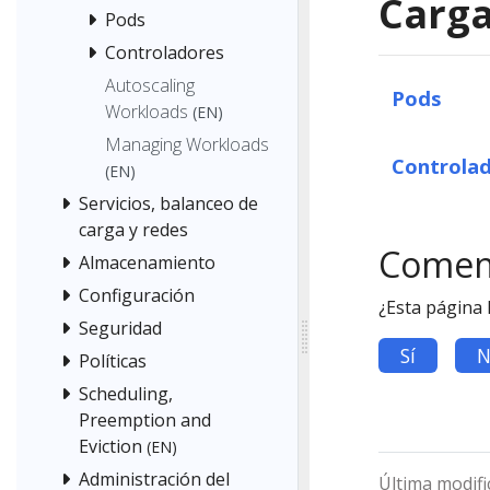
Carga
Pods
Controladores
Autoscaling
Pods
Workloads
(EN)
Managing Workloads
Controla
(EN)
Servicios, balanceo de
carga y redes
Comen
Almacenamiento
Configuración
¿Esta página 
Seguridad
Sí
N
Políticas
Scheduling,
Preemption and
Eviction
(EN)
Administración del
Última modifi