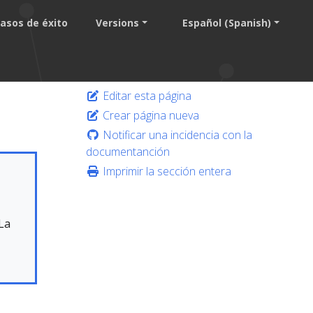
asos de éxito
Versions
Español (Spanish)
Editar esta página
Crear página nueva
Notificar una incidencia con la
documentanción
Imprimir la sección entera
La