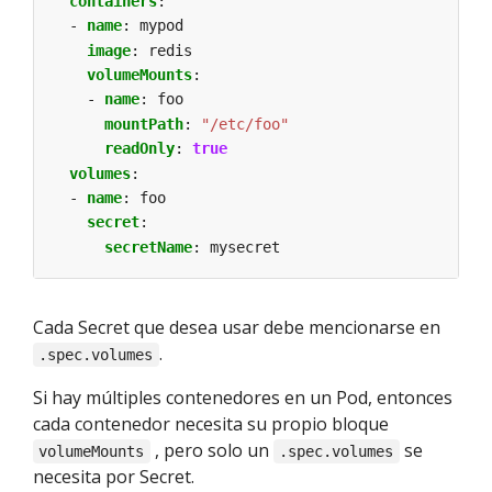
containers
:
- 
name
:
mypod
image
:
redis
volumeMounts
:
- 
name
:
foo
mountPath
:
"/etc/foo"
readOnly
:
true
volumes
:
- 
name
:
foo
secret
:
secretName
:
mysecret
Cada Secret que desea usar debe mencionarse en
.
.spec.volumes
Si hay múltiples contenedores en un Pod, entonces
cada contenedor necesita su propio bloque
, pero solo un
se
volumeMounts
.spec.volumes
necesita por Secret.