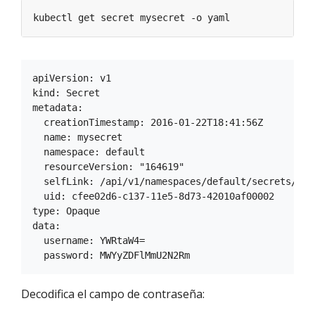
apiVersion: v1

kind: Secret

metadata:

  creationTimestamp: 2016-01-22T18:41:56Z

  name: mysecret

  namespace: default

  resourceVersion: "164619"

  selfLink: /api/v1/namespaces/default/secrets/myse
  uid: cfee02d6-c137-11e5-8d73-42010af00002

type: Opaque

data:

  username: YWRtaW4=

Decodifica el campo de contraseña: