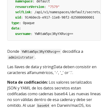
namespace
:
default
resourceVersion
:
"7579"
selfLink
:
/api/v1/namespaces/default/secrets/mys
uid
:
91460ecb-e917-11e8-98f2-025000000001
type
:
Opaque
data
:
username
:
YWRtaW5pc3RyYXRvcg==
Donde
decodifica a
YWRtaW5pc3RyYXRvcg==
.
administrator
Las llaves de data y stringData deben consistir en
caracteres alfanuméricos, '-', '_' or '.'.
Nota de codificación:
Los valores serializados
JSON y YAML de los datos secretos estan
codificadas como cadenas base64. Las nuevas lineas
no son válidas dentro de esa cadena y debe ser
omitido. Al usar
en Darwin/macOS, los
base64