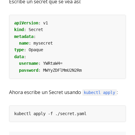
Escribe un secret que se vea así:
apiVersion
:
v1
kind
:
Secret
metadata
:
name
:
mysecret
type
:
Opaque
data
:
username
:
YWRtaW4=
password
:
MWYyZDFlMmU2N2Rm
Ahora escribe un Secret usando
:
kubectl apply