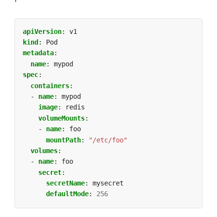
apiVersion
:
v1
kind
:
Pod
metadata
:
name
:
mypod
spec
:
containers
:
- 
name
:
mypod
image
:
redis
volumeMounts
:
- 
name
:
foo
mountPath
:
"/etc/foo"
volumes
:
- 
name
:
foo
secret
:
secretName
:
mysecret
defaultMode
:
256