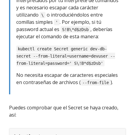
interpretados por tu intérprete de comandos
y es necesario escapar cada carácter
utilizando
o introduciéndolos entre
\
comillas simples
. Por ejemplo, si tú
'
password actual es
, deberías
S!B\*d$zDsb
ejecutar el comando de esta manera:
kubectl create Secret generic dev-db-
secret --from-literal=username=devuser --
from-literal=password=' S\!B*d$zDsb'
No necesita escapar de caracteres especiales
en contraseñas de archivos (
).
--from-file
Puedes comprobar que el Secret se haya creado,
así: