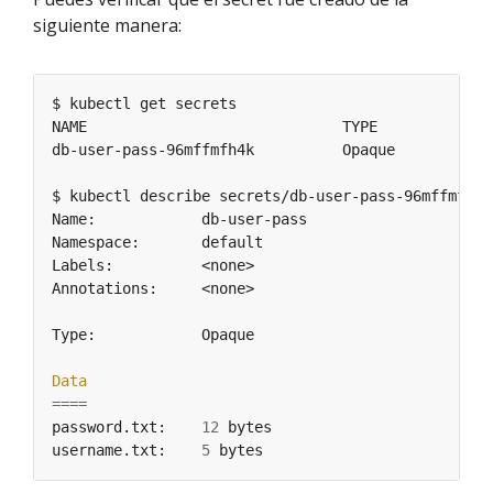
siguiente manera:
db-user-pass-96mffmfh4k          Opaque           
Data
====
password.txt:    
12
username.txt:    
5