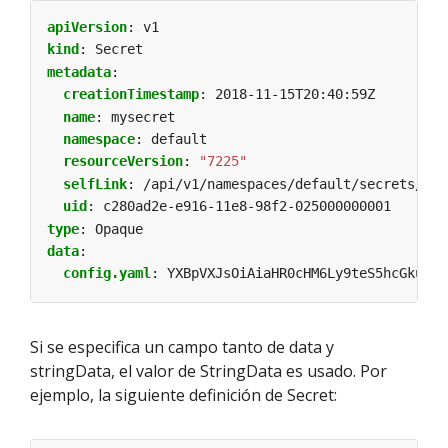
apiVersion
:
v1
kind
:
Secret
metadata
:
creationTimestamp
:
2018-11-15T20:40:59Z
name
:
mysecret
namespace
:
default
resourceVersion
:
"7225"
selfLink
:
/api/v1/namespaces/default/secrets/mys
uid
:
c280ad2e-e916-11e8-98f2-025000000001
type
:
Opaque
data
:
config.yaml
:
YXBpVXJsOiAiaHR0cHM6Ly9teS5hcGkuY29
Si se especifica un campo tanto de data y
stringData, el valor de StringData es usado. Por
ejemplo, la siguiente definición de Secret: