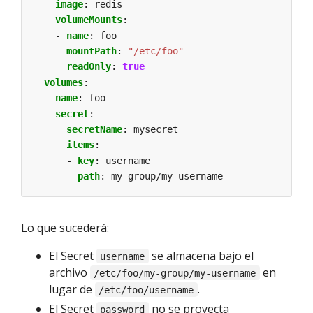
image
:
redis
volumeMounts
:
- 
name
:
foo
mountPath
:
"/etc/foo"
readOnly
:
true
volumes
:
- 
name
:
foo
secret
:
secretName
:
mysecret
items
:
- 
key
:
username
path
:
my-group/my-username
Lo que sucederá:
El Secret
se almacena bajo el
username
archivo
en
/etc/foo/my-group/my-username
lugar de
.
/etc/foo/username
El Secret
no se proyecta
password