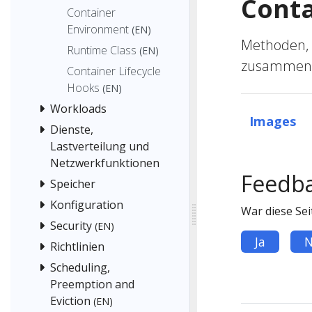
Conta
Container
Environment
(EN)
Methoden,
Runtime Class
(EN)
zusammenz
Container Lifecycle
Hooks
(EN)
Workloads
Images
Dienste,
Lastverteilung und
Netzwerkfunktionen
Feedb
Speicher
Konfiguration
War diese Seit
Security
(EN)
Ja
N
Richtlinien
Scheduling,
Preemption and
Eviction
(EN)