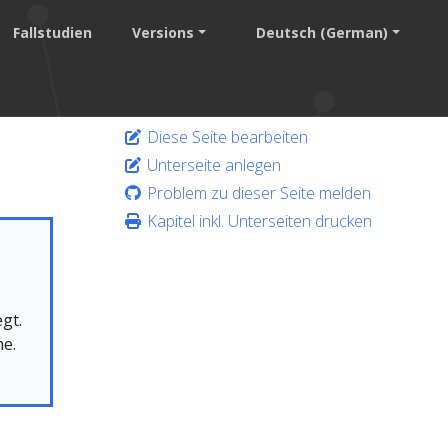
Fallstudien
Versions
Deutsch (German)
Diese Seite bearbeiten
Unterseite anlegen
Problem zu dieser Seite melden
Kapitel inkl. Unterseiten drucken
gt.
me.