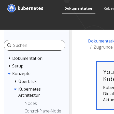
Dokumentation
Kuber
Dokumentati
Zugrunde 
Dokumentation
Setup
You
Konzepte
Kub
Überblick
Kuber
Kubernetes
Die a
Architektur
Aktue
Nodes
Control-Plane-Node