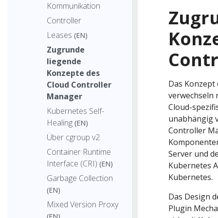
Kommunikation
Zugru
Controller
Konze
Leases
(EN)
Zugrunde
Contr
liegende
Konzepte des
Das Konzept 
Cloud Controller
verwechseln m
Manager
Cloud-spezif
Kubernetes Self-
unabhängig v
Healing
(EN)
Controller M
Über cgroup v2
Komponenten 
Container Runtime
Server und de
Interface (CRI)
(EN)
Kubernetes Ad
Kubernetes.
Garbage Collection
(EN)
Das Design d
Mixed Version Proxy
Plugin Mecha
(EN)