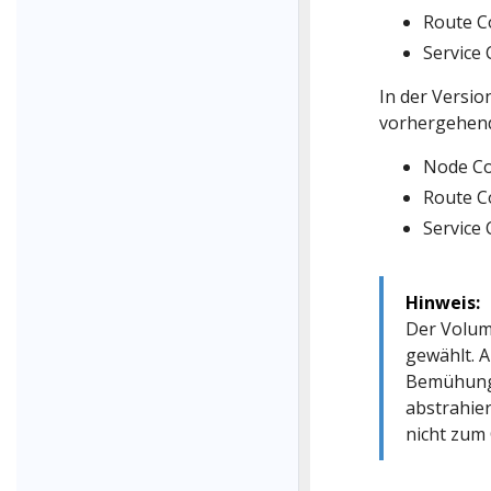
Route C
Service 
In der Versio
vorhergehend
Node Co
Route C
Service 
Hinweis:
Der Volum
gewählt. 
Bemühunge
abstrahier
nicht zum