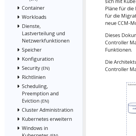
sich mit Kube
Container
Pläne für di
für die Migra
Workloads
neue CCM-Mo
Dienste,
Lastverteilung und
Dieses Dokum
Netzwerkfunktionen
Controller M
Speicher
Funktionen.
Konfiguration
Die Architekt
Security
(EN)
Controller Ma
Richtlinien
Scheduling,
Preemption and
Eviction
(EN)
Cluster Administration
Kubernetes erweitern
Windows in
Kubernetes
(EN)