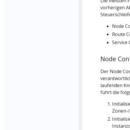
Die meisten 
vorherigen A
Steuerschleif
Node Co
Route C
Service 
Node Cont
Der Node Cont
verantwortlic
laufenden Kn
führt die fol
Initiali
Zonen-/
Initiali
Instanzd